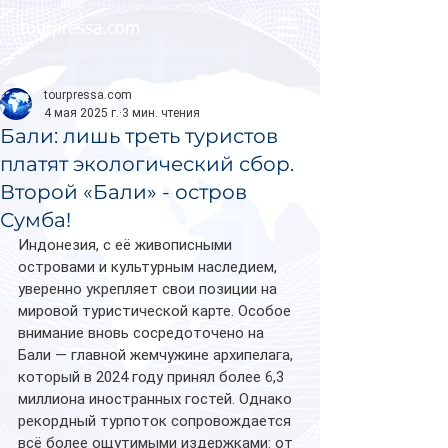
tourpressa.com
tourpressa.com
4 мая 2025 г.
3 мин. чтения
Бали: лишь треть туристов
платят экологический сбор.
Второй «Бали» - остров
Сумба!
Индонезия, с её живописными 
островами и культурным наследием, 
уверенно укрепляет свои позиции на 
мировой туристической карте. Особое 
внимание вновь сосредоточено на 
Бали — главной жемчужине архипелага, 
который в 2024 году принял более 6,3 
миллиона иностранных гостей. Однако 
рекордный турпоток сопровождается 
всё более ощутимыми издержками: от 