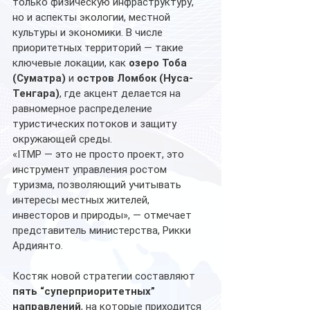
только физическую инфраструктуру, 
но и аспекты экологии, местной 
культуры и экономики. В числе 
приоритетных территорий — такие 
ключевые локации, как 
озеро Тоба 
(Суматра)
 и 
остров Ломбок (Нуса-
Тенгара)
, где акцент делается на 
равномерное распределение 
туристических потоков и защиту 
окружающей среды. 
«ITMP — это не просто проект, это 
инструмент управления ростом 
туризма, позволяющий учитывать 
интересы местных жителей, 
инвесторов и природы», — отмечает 
представитель министерства, Рикки 
Ардиянто. 
Костяк новой стратегии составляют 
пять “суперприоритетных” 
направлений
, на которые приходится 