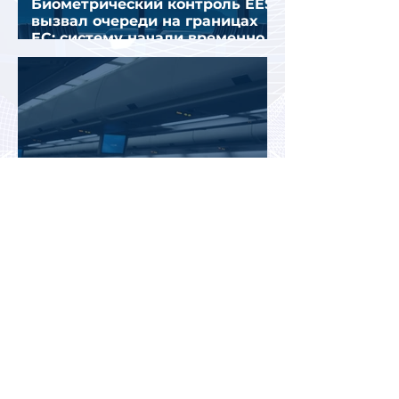
Биометрический контроль EES
вызвал очереди на границах
ЕС: систему начали временно
отключать
Jetstar начнет брать плату за
место на багажной полке в
салоне самолета