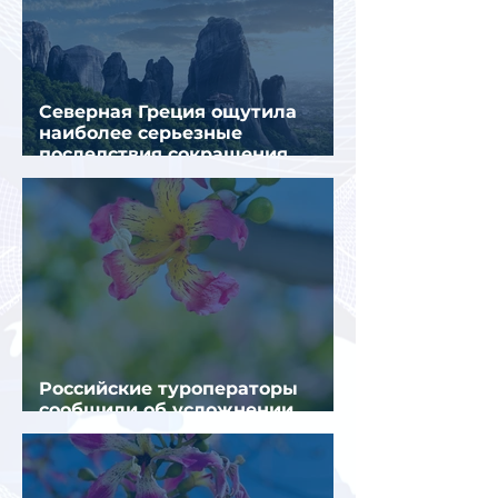
Северная Греция ощутила
наиболее серьезные
последствия сокращения
турпотока из России
Российские туроператоры
сообщили об усложнении
получения виз в Грецию