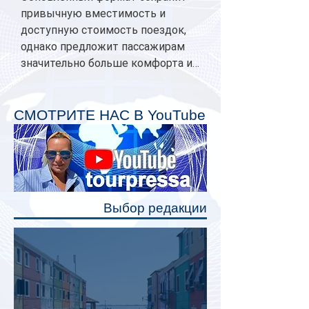
привычную вместимость и
доступную стоимость поездок,
однако предложит пассажирам
значительно больше комфорта и
личного пространства. Серийное
производство новых вагонов
планируется начать в 2027 году.
СМОТРИТЕ НАС В YouTube
Одним из главных нововведений
станут индивидуальные шторки у
каждого спального места. Они
позволят пассажирам закрыть свою
полку во время сна или отдыха,
Выбор редакции
создав ощуще