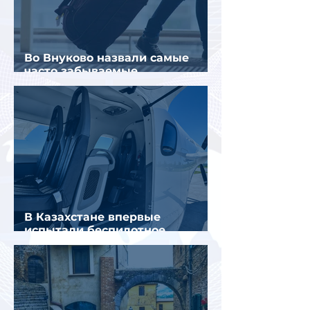
Во Внуково назвали самые
часто забываемые
пассажирами вещи
В Казахстане впервые
испытали беспилотное
аэротакси с пассажирами