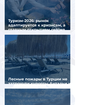
Туризм-2026: рынок
адаптируется к кризисам, а
главным открытием сезона
стал Вьетнам
Лесные пожары в Турции не
затронули курорты Антальи и
Муглы