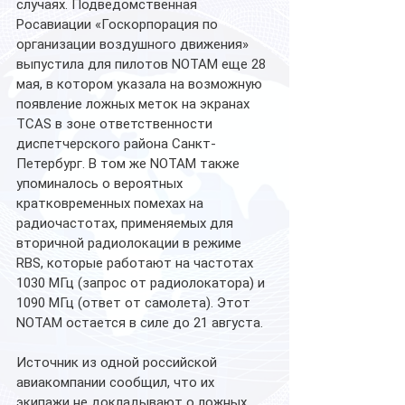
случаях. Подведомственная 
Росавиации «Госкорпорация по 
организации воздушного движения» 
выпустила для пилотов NOTAM еще 28 
мая, в котором указала на возможную 
появление ложных меток на экранах 
TCAS в зоне ответственности 
диспетчерского района Санкт-
Петербург. В том же NOTAM также 
упоминалось о вероятных 
кратковременных помехах на 
радиочастотах, применяемых для 
вторичной радиолокации в режиме 
RBS, которые работают на частотах 
1030 МГц (запрос от радиолокатора) и 
1090 МГц (ответ от самолета). Этот 
NOTAM остается в силе до 21 августа.
Источник из одной российской 
авиакомпании сообщил, что их 
экипажи не докладывают о ложных 