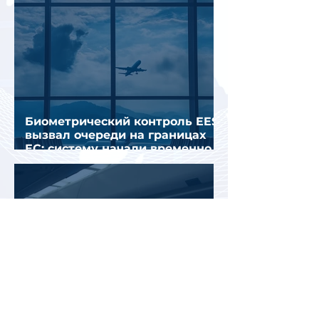
Биометрический контроль EES
вызвал очереди на границах
ЕС: систему начали временно
отключать
Jetstar начнет брать плату за
место на багажной полке в