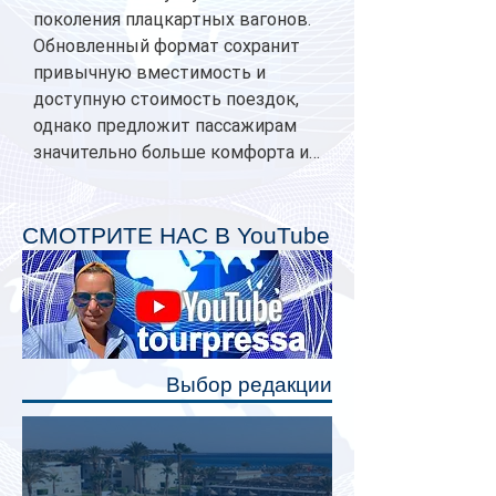
поколения плацкартных вагонов.
Обновленный формат сохранит
привычную вместимость и
доступную стоимость поездок,
однако предложит пассажирам
значительно больше комфорта и
личного пространства. Серийное
производство новых вагонов
планируется начать в 2027 году.
СМОТРИТЕ НАС В YouTube
Одним из главных нововведений
станут индивидуальные шторки у
каждого спального места. Они
позволят пассажирам закрыть свою
полку во время сна или отдыха,
Выбор редакции
создав ощуще