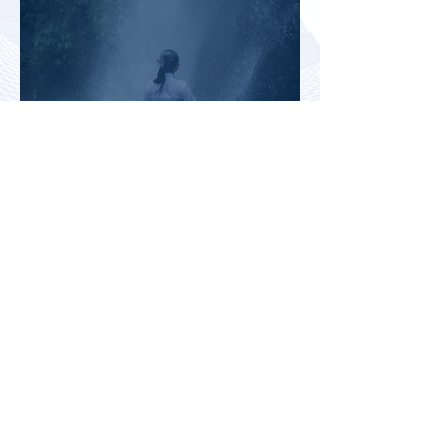
Вьетнам на пути к
историческому рекорду: в 2026
году страну могут посетить
более миллиона российских
туристов
Во Внуково назвали самые
часто забываемые
пассажирами вещи