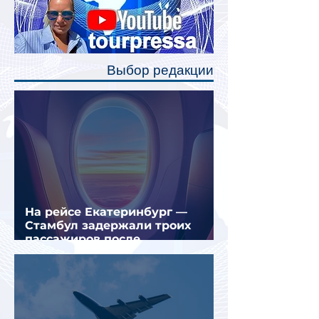
станут индивидуальные шторки у
каждого спального места. Они
позволят пассажирам закрыть свою
полку во время сна или отдыха,
Выбор редакции
создав ощуще
На рейсе Екатеринбург —
Стамбул задержали троих
пассажиров после
предполагаемой серии краж