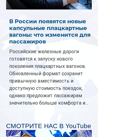
В России появятся новые
капсульные плацкартные
вагоны: что изменится для
пассажиров
Российские железные дороги
готовятся к запуску нового
поколения плацкартных вагонов.
Обновленный формат сохранит
привычную вместимость и
доступную стоимость поездок,
однако предложит пассажирам
значительно больше комфорта и
личного пространства. Серийное
производство новых вагонов
планируется начать в 2027 году.
СМОТРИТЕ НАС В YouTube
Одним из главных нововведений