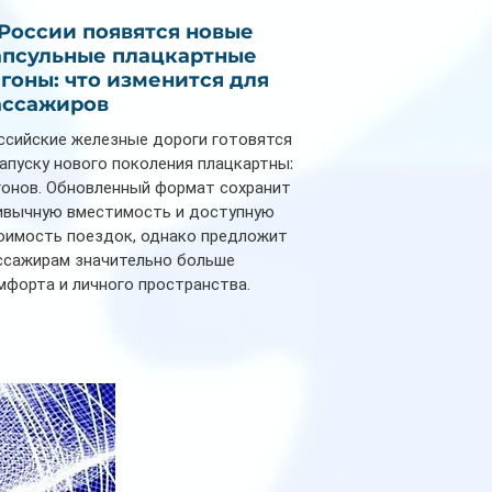
 России появятся новые
апсульные плацкартные
агоны: что изменится для
ассажиров
ссийские железные дороги готовятся
запуску нового поколения плацкартных
гонов. Обновленный формат сохранит
ивычную вместимость и доступную
оимость поездок, однако предложит
ссажирам значительно больше
мфорта и личного пространства.
рийное производство новых вагонов
анируется начать в 2027 году. Одним из
авных нововведений станут
дивидуальные шторки у каждого
ального места. Они позволят
ссажирам закрыть свою полку во
емя сна или отдыха, создав ощуще