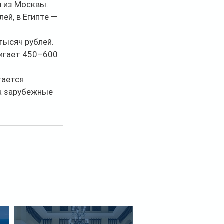
 из Москвы. 
ей, в Египте — 
ысяч рублей. 
игает 450–600 
ается 
а зарубежные 