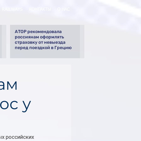
RAILWAYS
КОНТАКТЫ
О НАС
АТОР рекомендовала
россиянам оформлять
страховку от невыезда
перед поездкой в Грецию
нам
ос у
х российских 