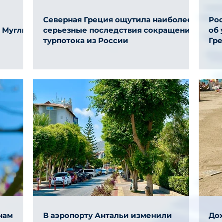
Северная Греция ощутила наиболее
Ро
и Муглы
серьезные последствия сокращения
об
турпотока из России
Гр
нам
В аэропорту Антальи изменили
До