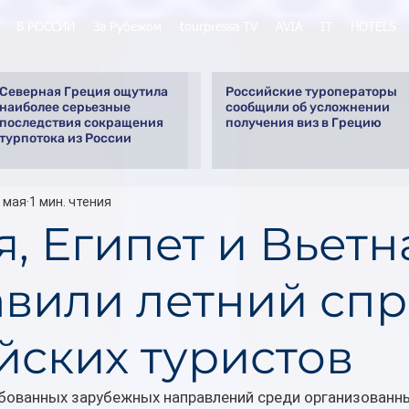
В РОССИИ
За Рубежом
tourpressa TV
AVIA
IT
HOTELS
Северная Греция ощутила
Российские туроператоры
наиболее серьезные
сообщили об усложнении
последствия сокращения
получения виз в Грецию
турпотока из России
 мая
1 мин. чтения
я, Египет и Вьет
авили летний спр
йских туристов
бованных зарубежных направлений среди организованны