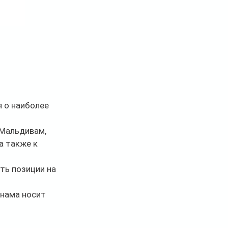
я о наиболее 
Мальдивам, 
а также к 
ть позиции на 
нама носит 