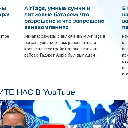
ны
AirTags, умные сумки и
В
ораб
литиевые батареи: что
к
е
разрешено и что запрещено в
в
авиакомпаниях
п
ентре
Авиапассажиры с включенным AirTags в
Ро
багаже узнали о том, разрешены ли
к 
крошечные устройства слежения на
ва
рейсах. Гаджет Apple был выпущен...
пр
ст
па
ко
Се
пл
ТЕ НАС В YouTube
гл
ин
сп
па
вр