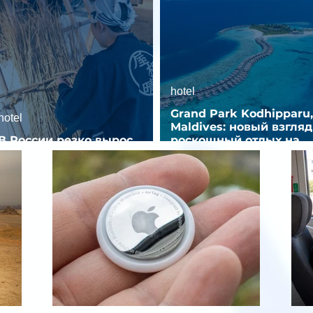
hotel
Grand Park Kodhipparu,
hotel
Maldives: новый взгляд
В России резко вырос
роскошный отдых на
спрос на отели без звезд
Мальдивах