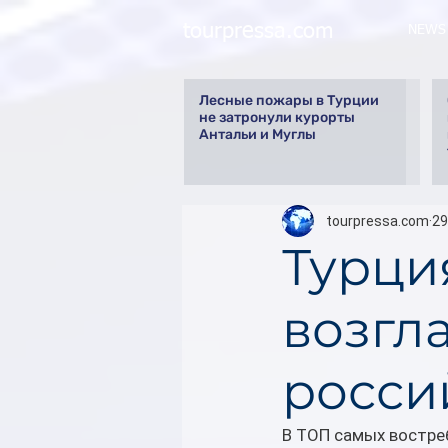
tourpressa.com
NEWS
Лесные пожары в Турции
не затронули курорты
Антальи и Муглы
tourpressa.com
29
Турци
возгл
росси
В ТОП самых востре