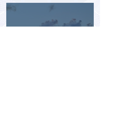
летнему отдыху в Европе
Раннее бронирование туров
позволит сэкономить до 70% на
летнем отдыхе — АТОР
Турция и Белоруссия
возглавили рейтинг самых
популярных зарубежных
направлений у российских