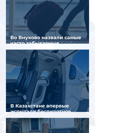
Во Внуково назвали самые
часто забываемые
пассажирами вещи
В Казахстане впервые
испытали беспилотное
аэротакси с пассажирами