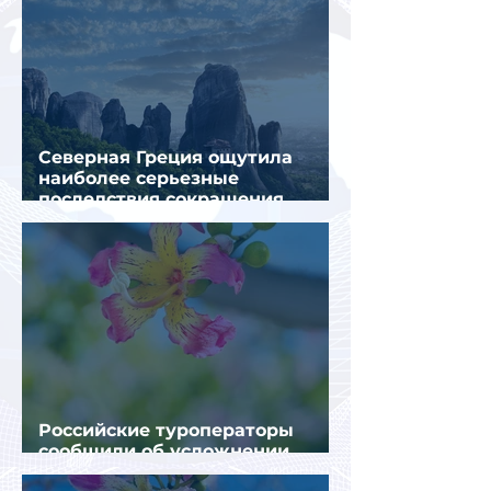
Северная Греция ощутила
наиболее серьезные
последствия сокращения
турпотока из России
Российские туроператоры
сообщили об усложнении
получения виз в Грецию