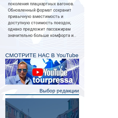
поколения плацкартных вагонов.
Обновленный формат сохранит
привычную вместимость и
доступную стоимость поездок,
однако предложит пассажирам
значительно больше комфорта и
личного пространства. Серийное
производство новых вагонов
планируется начать в 2027 году.
СМОТРИТЕ НАС В YouTube
Одним из главных нововведений
станут индивидуальные шторки у
каждого спального места. Они
позволят пассажирам закрыть свою
полку во время сна или отдыха,
Выбор редакции
создав ощуще