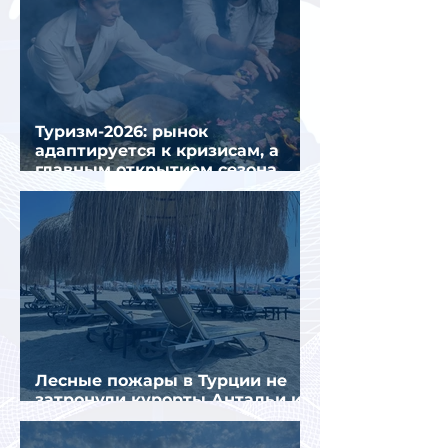
Туризм-2026: рынок
адаптируется к кризисам, а
главным открытием сезона
стал Вьетнам
Лесные пожары в Турции не
затронули курорты Антальи и
Муглы