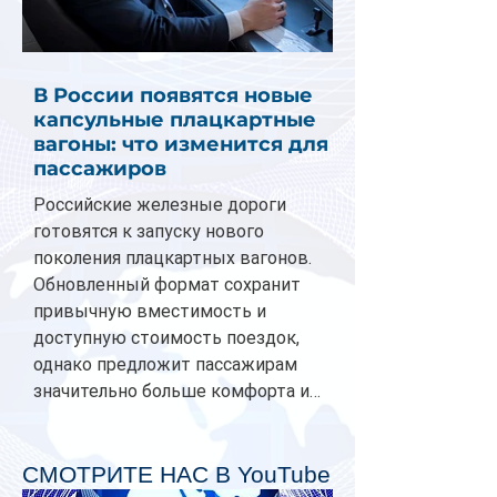
В России появятся новые
капсульные плацкартные
вагоны: что изменится для
пассажиров
Российские железные дороги
готовятся к запуску нового
поколения плацкартных вагонов.
Обновленный формат сохранит
привычную вместимость и
доступную стоимость поездок,
однако предложит пассажирам
значительно больше комфорта и
личного пространства. Серийное
производство новых вагонов
планируется начать в 2027 году.
СМОТРИТЕ НАС В YouTube