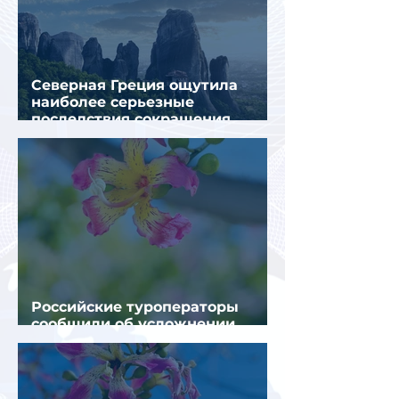
Северная Греция ощутила
наиболее серьезные
последствия сокращения
турпотока из России
Российские туроператоры
сообщили об усложнении
получения виз в Грецию