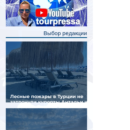
Одним из главных нововведений
станут индивидуальные шторки у
каждого спального места. Они
позволят пассажирам закрыть свою
полку во время сна или отдыха,
Выбор редакции
создав ощуще
Лесные пожары в Турции не
затронули курорты Антальи и
Муглы