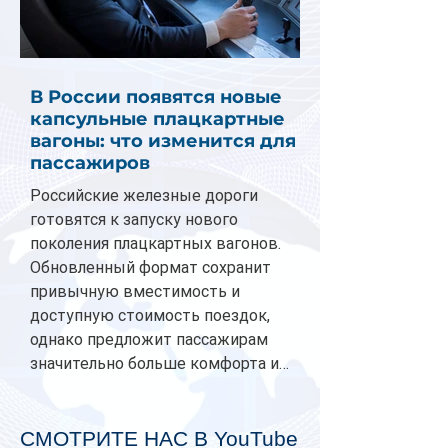
В России появятся новые
капсульные плацкартные
вагоны: что изменится для
пассажиров
Российские железные дороги
готовятся к запуску нового
поколения плацкартных вагонов.
Обновленный формат сохранит
привычную вместимость и
доступную стоимость поездок,
однако предложит пассажирам
значительно больше комфорта и
личного пространства. Серийное
производство новых вагонов
планируется начать в 2027 году.
СМОТРИТЕ НАС В YouTube