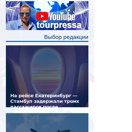
Одним из главных нововведений
станут индивидуальные шторки у
каждого спального места. Они
позволят пассажирам закрыть свою
полку во время сна или отдыха,
Выбор редакции
создав ощуще
На рейсе Екатеринбург —
Стамбул задержали троих
пассажиров после
предполагаемой серии краж