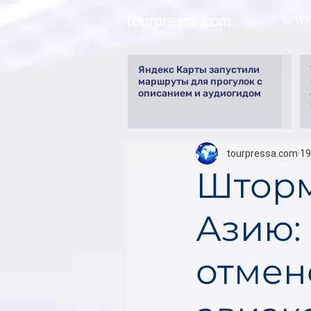
tourpressa.com
NEWS
Яндекс Карты запустили
маршруты для прогулок с
описанием и аудиогидом
tourpressa.com
19
Шторм
Азию:
отмен