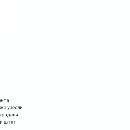
ента 
же унесли 
традали 
и штат 