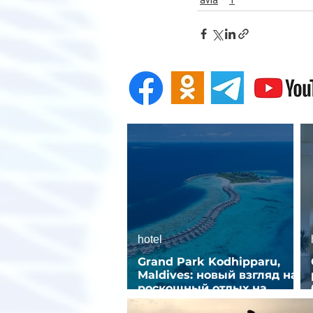
hotel
Grand Park Kodhipparu,
Maldives: новый взгляд на
роскошный отдых на
Мальдивах