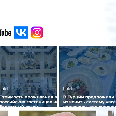
hotel
hotel
Стоимость проживания в
В Турции предложили
российских гостиницах на
изменить систему «всё
бархатный сезон
включено» для сниже
снизилась на 9%
стоимости отдыха