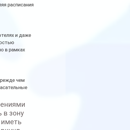
ляя расписания 
телях и даже 
ностью 
о в рамках 
 прежде чем 
пасательные 
лениями 
 в зону 
 иметь 