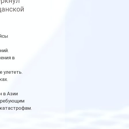
еркнул 
анской 
йсы 
ний.
ения в 
е улететь.
ках.
 в Азии 
 требующим 
 катастрофам.