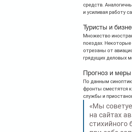
средств. Аналогичны
и усиливая работу ca
Туристы и бизн
Множество иностранн
поездах. Некоторые 
отрезаны от авиацио
грядущих деловых ме
Прогноз и меры
По данным синоптико
фронты сместятся к 
службы и приостано
«Мы советуе
на сайтах а
стихийного 