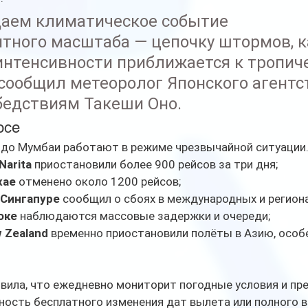
аем климатическое событие 
тного масштаба — цепочку штормов, к
интенсивности приближается к тропич
 сообщил метеоролог Японского агентст
бедствиям Такеши Оно.
осе
 до Мумбаи работают в режиме чрезвычайной ситуации.
Narita
 приостановили более 900 рейсов за три дня;
хае
 отменено около 1200 рейсов;
в Сингапуре
 сообщил о сбоях в международных и регион
оке
 наблюдаются массовые задержки и очереди;
w Zealand
 временно приостановили полёты в Азию, особе
заявила, что ежедневно мониторит погодные условия и пр
ость бесплатного изменения дат вылета или полного в