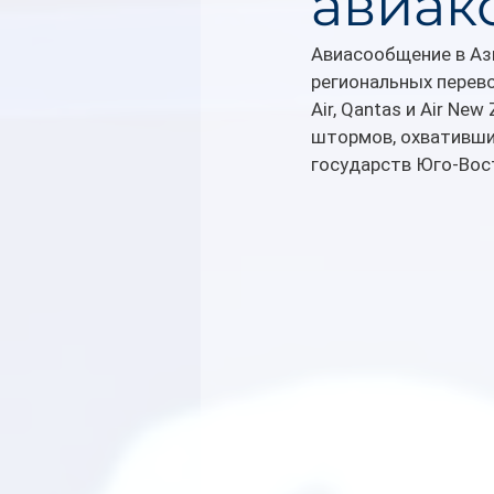
авиак
Авиасообщение в Ази
региональных перевозч
Air, Qantas и Air N
штормов, охвативших
государств Юго-Вос