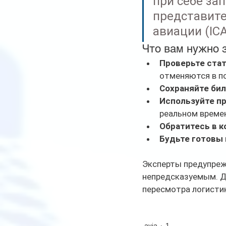
при себе за
представите
авиации (ICA
Что вам нужно з
Проверьте стат
отменяются в п
Сохраняйте бил
Используйте п
реальном време
Обратитесь в к
Будьте готовы
Эксперты предупрежд
непредсказуемым. Д
пересмотра логистик
avia
1