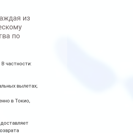
аждая из 
ескому 
ва по 
 В частности:
альных вылетах;
нно в Токио, 
едоставляет 
озврата 