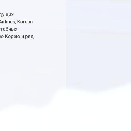
а
дущих 
rlines, Korean 
штабных 
ю Корею и ряд 