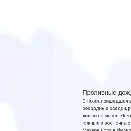
Проливные дожд
Стихия, пришедшая в
рекордные осадки, р
жизни не менее 
76 ч
южные и восточные п
Махараштра в Индии