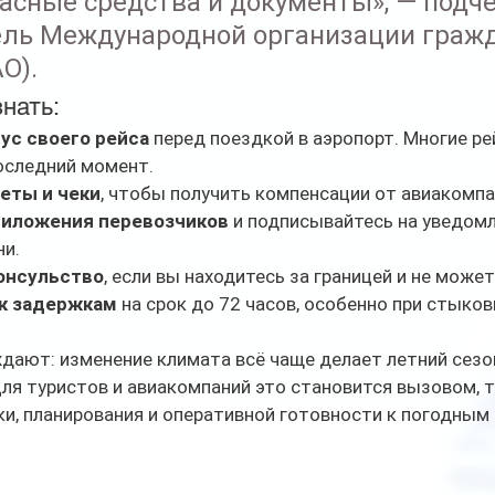
пасные средства и документы», — подч
ль Международной организации гражд
O).
нать:
ус своего рейса
 перед поездкой в аэропорт. Многие ре
оследний момент.
еты и чеки
, чтобы получить компенсации от авиакомпа
риложения перевозчиков
 и подписывайтесь на уведомл
ни.
онсульство
, если вы находитесь за границей и не может
 к задержкам
 на срок до 72 часов, особенно при стыков
ают: изменение климата всё чаще делает летний сезон
ля туристов и авиакомпаний это становится вызовом,
и, планирования и оперативной готовности к погодным