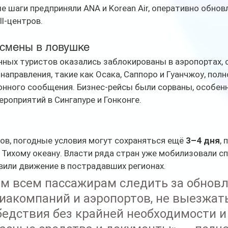
е шаги предприняли ANA и Korean Air, оперативно обнов
ll-центров.
есмены в ловушке
ых туристов оказались заблокированы в аэропортах, о
направления, такие как Осака, Саппоро и Гуанчжоу, пол
нного сообщения. Бизнес-рейсы были сорваны, особенн
роприятий в Сингапуре и Гонконге.
в, погодные условия могут сохраняться ещё 
3–4 дня
,
Тихому океану. Власти ряда стран уже мобилизовали с
вили движение в пострадавших регионах.
м всем пассажирам следить за обнов
виакомпаний и аэропортов, не выезжать
бедствия без крайней необходимости и