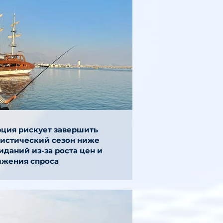
рция рискует завершить
ристический сезон ниже
даний из-за роста цен и
ижения спроса