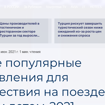
В РОССИИ
За Рубежом
tourpressa TV
AVIA
IT
HOTELS
Цены производителей в
Турция рискует завершить
гостиничном и
туристический сезон ниже
ресторанном секторе
ожиданий из-за роста цен
Турции за год выросли
и снижения спроса
почти на 32%
 июн. 2021 г.
1 мин. чтения
 популярные
вления для
ествия на поезде