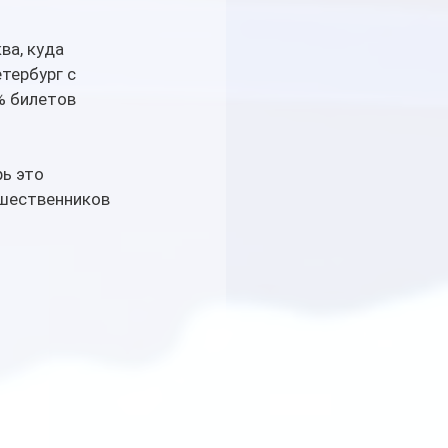
а, куда 
тербург с 
% билетов 
ь это 
ешественников 