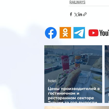
RAILWAYS
hotel
Цены производителей в
гостиничном и
ресторанном секторе
Турции за год выросли
почти на 32%