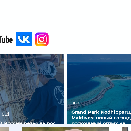
hotel
Grand Park Kodhipparu,
hotel
Maldives: новый взгляд
В России резко вырос
роскошный отдых на
спрос на отели без звезд
Мальдивах