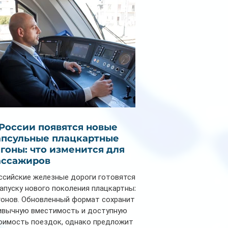
 России появятся новые
апсульные плацкартные
агоны: что изменится для
ассажиров
ссийские железные дороги готовятся
запуску нового поколения плацкартных
гонов. Обновленный формат сохранит
ивычную вместимость и доступную
оимость поездок, однако предложит