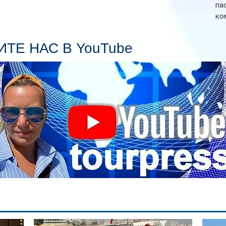
па
ко
Се
пл
ТЕ НАС В YouTube
гл
ин
сп
па
вр