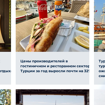
х
Цены производителей в
Ту
гостиничном и ресторанном секторе
ту
отдыха
Турции за год выросли почти на 32%
ожи
сн