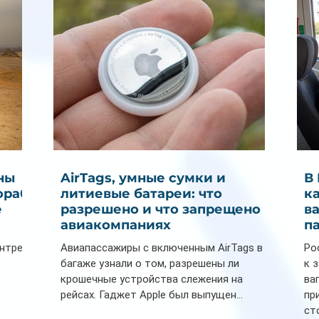
ны
AirTags, умные сумки и
В
ораб
литиевые батареи: что
к
е
разрешено и что запрещено в
в
авиакомпаниях
п
ентре
Авиапассажиры с включенным AirTags в
Ро
багаже узнали о том, разрешены ли
к 
крошечные устройства слежения на
ва
рейсах. Гаджет Apple был выпущен...
пр
ст