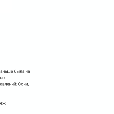
раньше была на 
ых 
влений: Сочи, 
еж, 