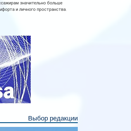
ссажирам значительно больше
мфорта и личного пространства.
рийное производство новых вагонов
анируется начать в 2027 году. Одним из
авных нововведений станут
дивидуальные шторки у каждого
ального места. Они позволят
ссажирам закрыть свою полку во
емя сна или отдыха, создав ощуще
Выбор редакции