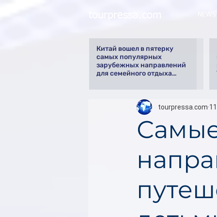
tourpressa.com
NEWS
Китай вошел в пятерку
самых популярных
зарубежных направлений
для семейного отдыха
летом
tourpressa.com
11
Самые
напра
путеш