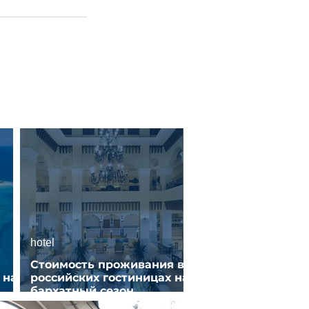
hotel
Стоимость проживания в
 на
российских гостиницах на
бархатный сезон
снизилась на 9%