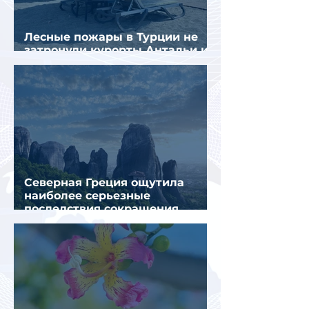
Лесные пожары в Турции не
затронули курорты Антальи и
Муглы
Северная Греция ощутила
наиболее серьезные
последствия сокращения
турпотока из России