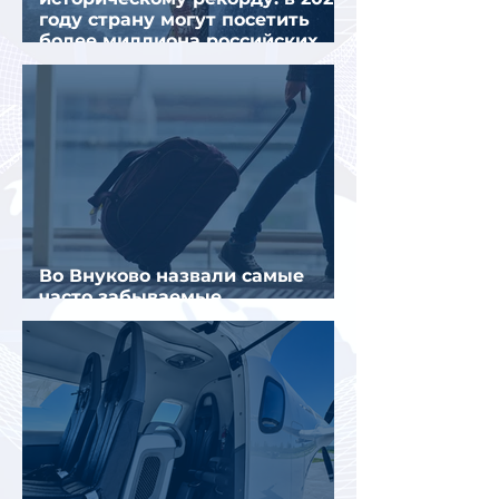
году страну могут посетить
более миллиона российских
туристов
Во Внуково назвали самые
часто забываемые
пассажирами вещи