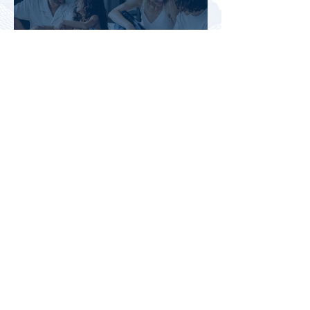
АТОР: аномальная жара не
снизила интерес россиян к
летнему отдыху в Европе
Раннее бронирование туров
позволит сэкономить до 70% на
летнем отдыхе — АТОР