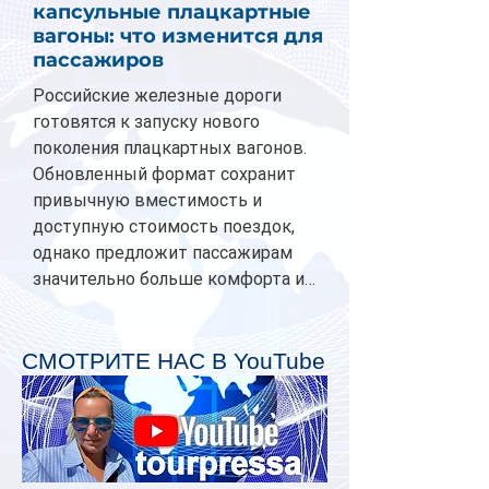
капсульные плацкартные
вагоны: что изменится для
пассажиров
Российские железные дороги
готовятся к запуску нового
поколения плацкартных вагонов.
Обновленный формат сохранит
привычную вместимость и
доступную стоимость поездок,
однако предложит пассажирам
значительно больше комфорта и
личного пространства. Серийное
производство новых вагонов
планируется начать в 2027 году.
СМОТРИТЕ НАС В YouTube
Одним из главных нововведений
станут индивидуальные шторки у
каждого спального места. Они
позволят пассажирам закрыть свою
полку во время сна или отдыха,