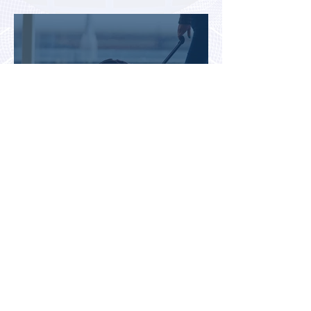
туристов
Во Внуково назвали самые
часто забываемые
пассажирами вещи
В Казахстане впервые