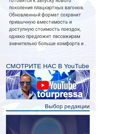
готовятся к запуску нового
поколения плацкартных вагонов.
Обновленный формат сохранит
привычную вместимость и
доступную стоимость поездок,
однако предложит пассажирам
значительно больше комфорта и
личного пространства. Серийное
производство новых вагонов
планируется начать в 2027 году.
СМОТРИТЕ НАС В YouTube
Одним из главных нововведений
станут индивидуальные шторки у
каждого спального места. Они
позволят пассажирам закрыть свою
полку во время сна или отдыха,
Выбор редакции
создав ощуще