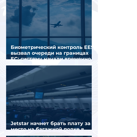
Биометрический контроль EES
вызвал очереди на границах
ЕС: систему начали временно
отключать
Jetstar начнет брать плату за
место на багажной полке в
салоне самолета