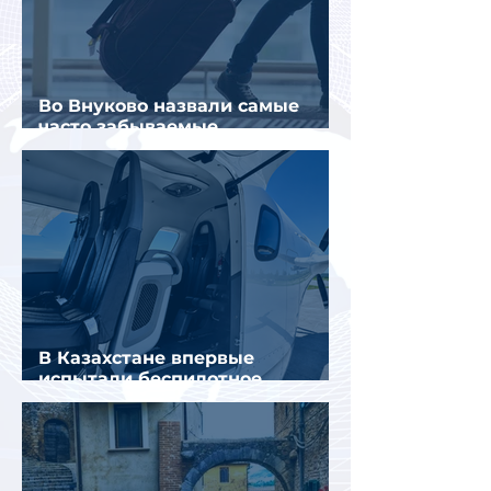
Во Внуково назвали самые
часто забываемые
пассажирами вещи
В Казахстане впервые
испытали беспилотное
аэротакси с пассажирами