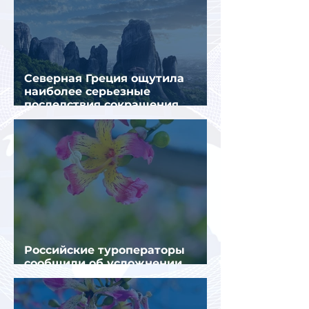
Северная Греция ощутила
наиболее серьезные
последствия сокращения
турпотока из России
Российские туроператоры
сообщили об усложнении
получения виз в Грецию