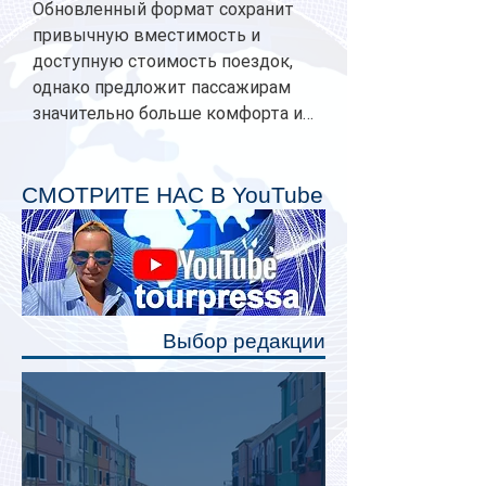
Обновленный формат сохранит
привычную вместимость и
доступную стоимость поездок,
однако предложит пассажирам
значительно больше комфорта и
личного пространства. Серийное
производство новых вагонов
планируется начать в 2027 году.
СМОТРИТЕ НАС В YouTube
Одним из главных нововведений
станут индивидуальные шторки у
каждого спального места. Они
позволят пассажирам закрыть свою
полку во время сна или отдыха,
Выбор редакции
создав ощуще