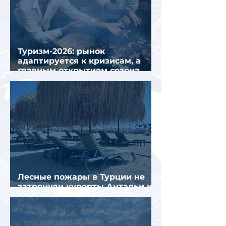
Туризм-2026: рынок
адаптируется к кризисам, а
главным открытием сезона
стал Вьетнам
Лесные пожары в Турции не
затронули курорты Антальи и
Муглы