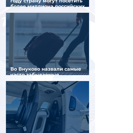
году страну могут посетить
более миллиона российских
туристов
Во Внуково назвали самые
часто забываемые
пассажирами вещи