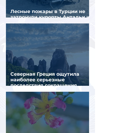
Лесные пожары в Турции не
затронули курорты Антальи и
Муглы
Северная Греция ощутила
наиболее серьезные
последствия сокращения
турпотока из России