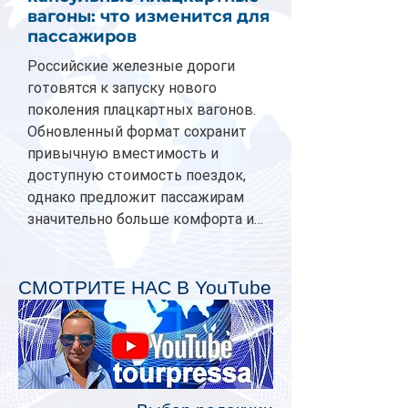
вагоны: что изменится для
пассажиров
Российские железные дороги
готовятся к запуску нового
поколения плацкартных вагонов.
Обновленный формат сохранит
привычную вместимость и
доступную стоимость поездок,
однако предложит пассажирам
значительно больше комфорта и
личного пространства. Серийное
производство новых вагонов
планируется начать в 2027 году.
СМОТРИТЕ НАС В YouTube
Одним из главных нововведений
станут индивидуальные шторки у
каждого спального места. Они
позволят пассажирам закрыть свою
полку во время сна или отдыха,