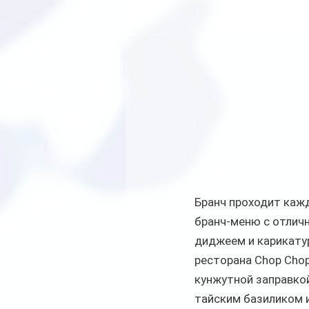
Бранч проходит кажд
бранч-меню с отличн
диджеем и карикатур
ресторана Chop Chop
кунжутной заправкой
тайским базиликом и