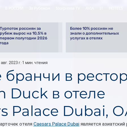
В РОССИИ
За Рубежом
tourpressa TV
AVIA
IT
HOTELS
Турпоток россиян за
Более 10% россиян не
рубеж вырос на 10,5% в
знали о дополнительных
первом полугодии 2026
услугах в отелях
года
 авг. 2023 г.
1 мин. чтения
 бранчи в ресто
 Duck в отеле
s Palace Dubai, 
арточек отеля 
Caesars Palace Dubai
 является азиатский 