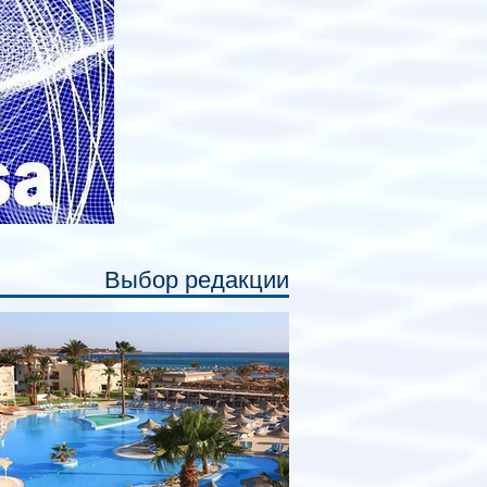
ссажирам закрыть свою полку во
емя сна или отдыха, создав ощуще
Выбор редакции