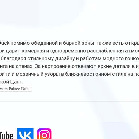
uck помимо обеденной и барной зоны также есть откры
ри царит камерная и одновременно расслабленная атмос
благодаря стильному дизайну и работам модного гонко
га на стенах. За настроение отвечают яркие детали в ин
ити и мозаичный узоры в ближневосточном стиле на по
кой Цанг.
sars Palace Dubai