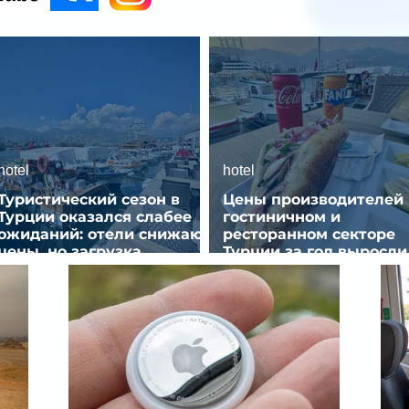
hotel
hotel
Туристический сезон в
Цены производителей 
Турции оказался слабее
гостиничном и
ожиданий: отели снижают
ресторанном секторе
цены, но загрузка
Турции за год выросли
остается низкой
почти на 32%