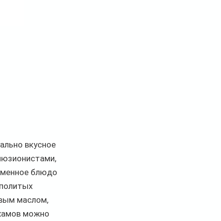
ально вкусное 
люзионистами, 
рменное блюдо 
 политых 
вым маслом, 
рхамов можно 