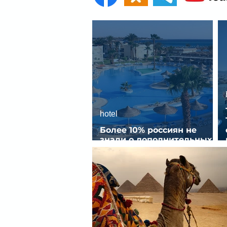
hotel
Более 10% россиян не
знали о дополнительных
услугах в отелях