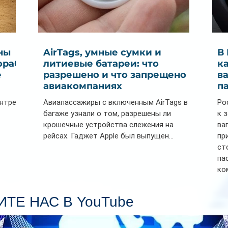
ны
AirTags, умные сумки и
В
ораб
литиевые батареи: что
к
е
разрешено и что запрещено в
в
авиакомпаниях
п
ентре
Авиапассажиры с включенным AirTags в
Ро
багаже узнали о том, разрешены ли
к 
крошечные устройства слежения на
ва
рейсах. Гаджет Apple был выпущен...
пр
ст
па
ко
Се
пл
ТЕ НАС В YouTube
гл
ин
сп