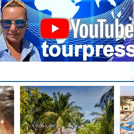
па
вр