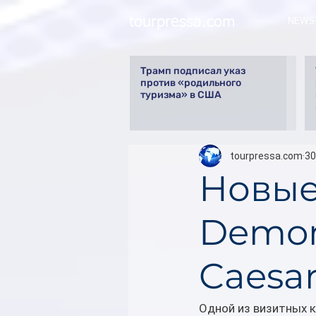
tourpressa.com
NEWS
Трамп подписал указ
против «родильного
туризма» в США
tourpressa.com
30
Новые
Demon
Caesar
Одной из визитных к