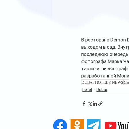
В ресторане Demon D
выходом в сад. Внут
последнюю очередь 
фотографа Марка Чан
также игривые графф
разработанной Мони
DUBAI HOTELS NEWS
Cae
hotel
Dubai