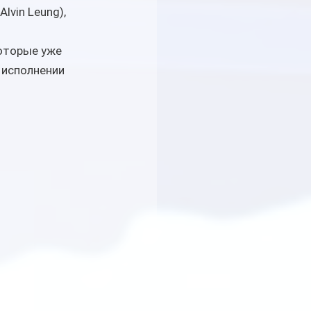
lvin Leung), 
оторые уже 
 исполнении 