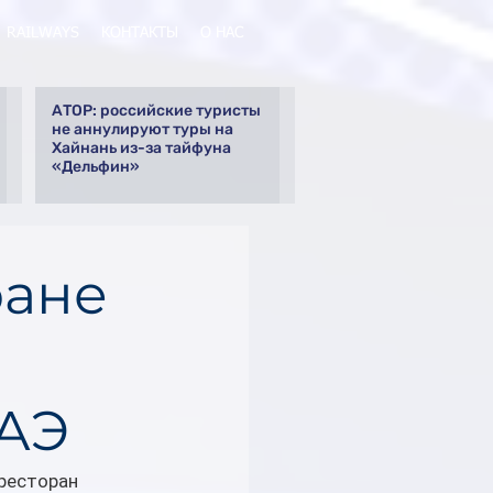
RAILWAYS
КОНТАКТЫ
О НАС
АТОР: российские туристы
не аннулируют туры на
Хайнань из-за тайфуна
«Дельфин»
ране
ОАЭ
ресторан 