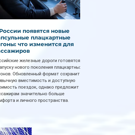
 России появятся новые
апсульные плацкартные
агоны: что изменится для
ассажиров
ссийские железные дороги готовятся
запуску нового поколения плацкартных
гонов. Обновленный формат сохранит
ивычную вместимость и доступную
оимость поездок, однако предложит
ссажирам значительно больше
мфорта и личного пространства.
рийное производство новых вагонов
анируется начать в 2027 году. Одним из
авных нововведений станут
дивидуальные шторки у каждого
ального места. Они позволят