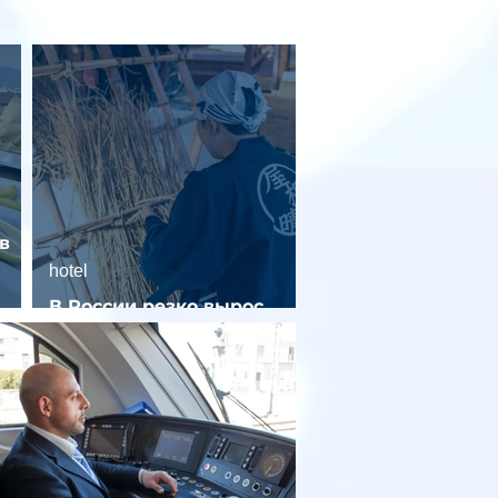
в
hotel
В России резко вырос
спрос на отели без звезд