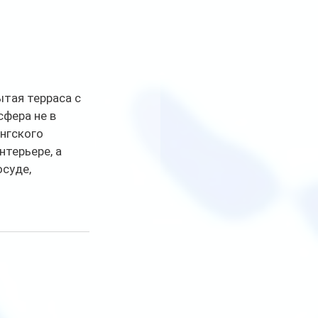
тая терраса с 
фера не в 
нгского 
терьере, а 
суде, 