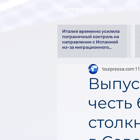
tourpressa.com
NEWS
Италия временно усилила
пограничный контроль на
направлении с Испанией
из-за миграционного
кризиса
tourpressa.com
11
Выпус
честь
столк