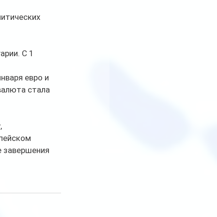
 
литических 
рии. С 1 
нваря евро и 
валюта стала 
 
пейском 
е завершения 