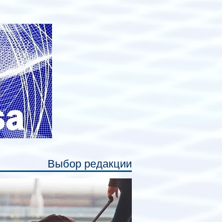
анируется начать в 2027 году. Одним из
авных нововведений станут
дивидуальные шторки у каждого
ального места. Они позволят
ссажирам закрыть свою полку во
емя сна или отдыха, создав ощуще
Выбор редакции