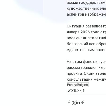
всеми государствами
художественных элем
аспектов изображени
Ситуация развиваетс
января 2026 года ст
восемнадцатилетний 
болгарский лев обра
единственным закон
На этом фоне выпус
рассматривался как 
проекте. Окончател
консультаций между
Europe
Bulgaria
WORLD
1