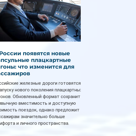
 России появятся новые
апсульные плацкартные
агоны: что изменится для
ассажиров
ссийские железные дороги готовятся
запуску нового поколения плацкартных
гонов. Обновленный формат сохранит
ивычную вместимость и доступную
оимость поездок, однако предложит
ссажирам значительно больше
мфорта и личного пространства.
рийное производство новых вагонов