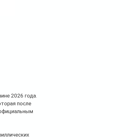
ине 2026 года. 
оторая после 
 официальным 
риллических 