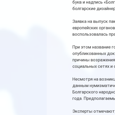
букв и надпись «Бо
болгарские дизайне
Заявка на выпуск п
европейских органов
воспользовалась пр
При этом название г
опубликованных док
причины возражения 
социальных сетях и
Несмотря на возникш
данным нумизматиче
Болгарского народно
года. Предполагаем
Эксперты отмечают, 