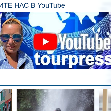
пл
ТЕ НАС В YouTube
гл
ин
сп
па
вр