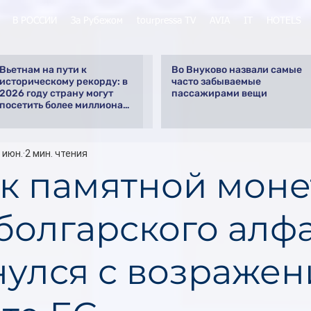
В РОССИИ
За Рубежом
tourpressa TV
AVIA
IT
HOTELS
Вьетнам на пути к
Во Внуково назвали самые
историческому рекорду: в
часто забываемые
2026 году страну могут
пассажирами вещи
посетить более миллиона
российских туристов
 июн.
2 мин. чтения
к памятной моне
 болгарского алф
нулся с возраже