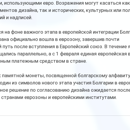
, использующими евро. Возражения могут касаться как
ентов дизайна, так и исторических, культурных или по
й и надписей.
я на фоне важного этапа в европейской интеграции Болга
рана официально вошла в еврозону, завершив почти 
путь после вступления в Европейский союз. В течение я
щались параллельно, а с 1 февраля единая европейская 
ным платежным средством в стране.
к памятной монеты, посвященной болгарскому алфавиту,
один из символов нового этапа участия Болгарии в евро
ьное решение по согласованию дизайна ожидается посл
 странами еврозоны и европейскими институтами.