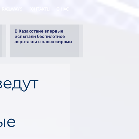
RAILWAYS
КОНТАКТЫ
О НАС
В Казахстане впервые
испытали беспилотное
аэротакси с пассажирами
ведут
ые