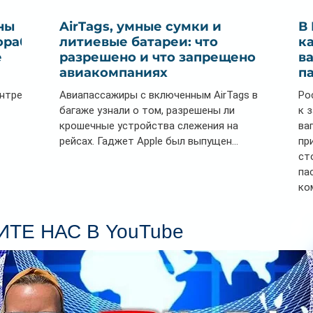
ны
AirTags, умные сумки и
В
ораб
литиевые батареи: что
к
е
разрешено и что запрещено в
в
авиакомпаниях
п
ентре
Авиапассажиры с включенным AirTags в
Ро
багаже узнали о том, разрешены ли
к 
крошечные устройства слежения на
ва
рейсах. Гаджет Apple был выпущен...
пр
ст
па
ко
Се
пл
ТЕ НАС В YouTube
гл
ин
сп
па
вр