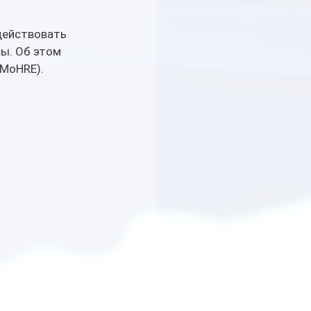
действовать 
ы. Об этом 
(MoHRE).