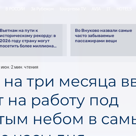
В РОССИИ
За Рубежом
tourpressa TV
AVIA
IT
HOTELS
Вьетнам на пути к
Во Внуково назвали самые
историческому рекорду: в
часто забываемые
2026 году страну могут
пассажирами вещи
посетить более миллиона
российских туристов
 июн.
2 мин. чтения
 на три месяца в
т на работу под
тым небом в сам