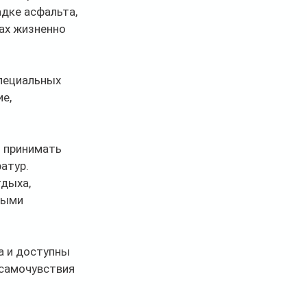
дке асфальта, 
ах жизненно 
пециальных 
е, 
 принимать 
атур. 
дыха, 
выми 
 и доступны 
 самочувствия 