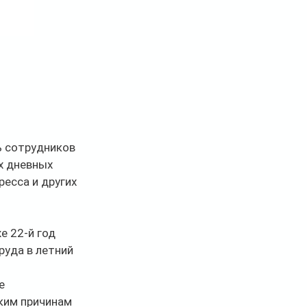
 сотрудников 
х дневных 
есса и других 
 22-й год 
уда в летний 
е 
ким причинам 