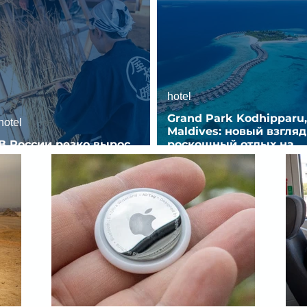
hotel
Grand Park Kodhipparu,
hotel
Maldives: новый взгляд
В России резко вырос
роскошный отдых на
спрос на отели без звезд
Мальдивах