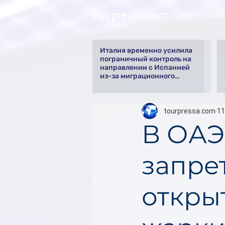
tourpressa.com
NEWS
Италия временно усилила
пограничный контроль на
направлении с Испанией
из-за миграционного
кризиса
tourpressa.com
11
В ОАЭ
запре
откры