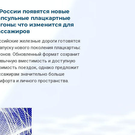
 России появятся новые
апсульные плацкартные
агоны: что изменится для
ассажиров
ссийские железные дороги готовятся
запуску нового поколения плацкартных
гонов. Обновленный формат сохранит
ивычную вместимость и доступную
оимость поездок, однако предложит
ссажирам значительно больше
мфорта и личного пространства.
рийное производство новых вагонов
анируется начать в 2027 году. Одним из
авных нововведений станут
дивидуальные шторки у каждого
ального места. Они позволят
ссажирам закрыть свою полку во
емя сна или отдыха, создав ощуще