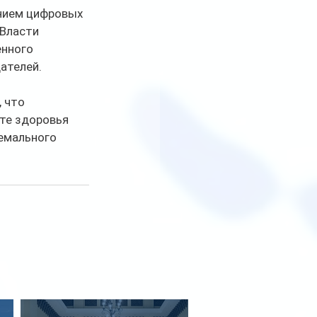
нием цифровых 
Власти 
нного 
ателей.
 что 
те здоровья 
емального 