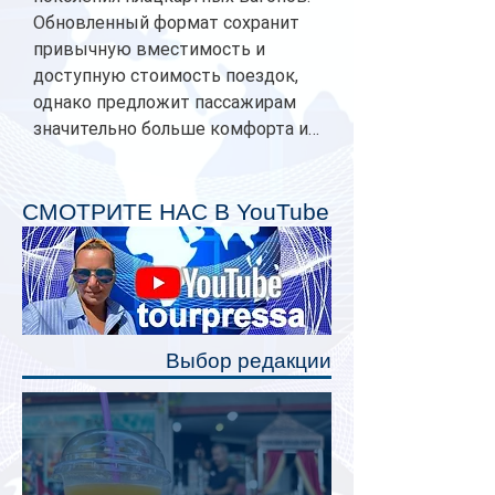
Обновленный формат сохранит
привычную вместимость и
доступную стоимость поездок,
однако предложит пассажирам
значительно больше комфорта и
личного пространства. Серийное
производство новых вагонов
планируется начать в 2027 году.
СМОТРИТЕ НАС В YouTube
Одним из главных нововведений
станут индивидуальные шторки у
каждого спального места. Они
позволят пассажирам закрыть свою
полку во время сна или отдыха,
Выбор редакции
создав ощуще