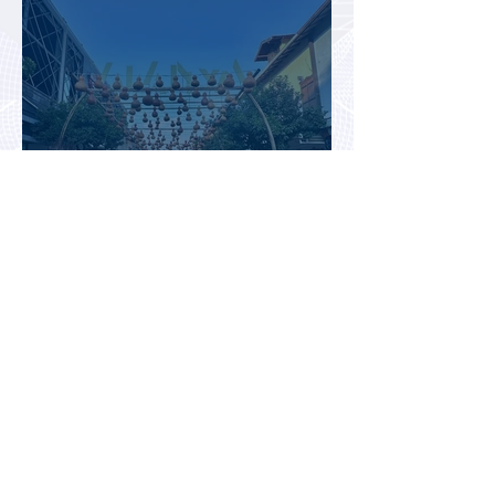
Туристический сезон в Турции
не оправдывает ожиданий
отрасли
Цены на авиабилеты в России
растут, но рост цен
сдерживают зарубежные
конкуренты