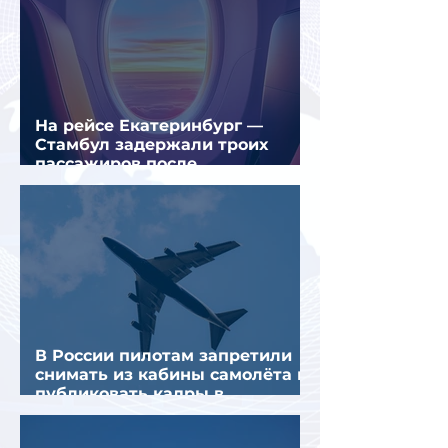
На рейсе Екатеринбург —
Стамбул задержали троих
пассажиров после
предполагаемой серии краж
В России пилотам запретили
снимать из кабины самолёта и
публиковать кадры в
интернете