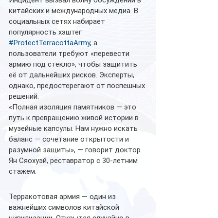
Инцидент вызвал волну обсуждений в 
китайских и международных медиа. В 
социальных сетях набирает 
популярность хэштег 
#ProtectTerracottaArmy
, а 
пользователи требуют «перевести 
армию под стекло», чтобы защитить 
её от дальнейших рисков. Эксперты, 
однако, предостерегают от поспешных 
решений.
«Полная изоляция памятников — это 
путь к превращению живой истории в 
музейные капсулы. Нам нужно искать 
баланс — сочетание открытости и 
разумной защиты», — говорит доктор 
Ян Сяохуэй, реставратор с 30-летним 
стажем.
Терракотовая армия — один из 
важнейших символов китайской 