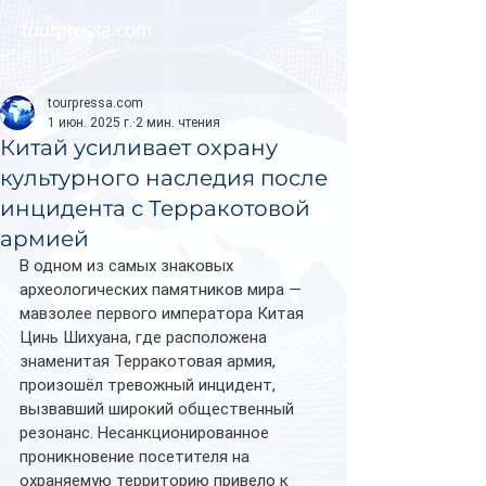
tourpressa.com
tourpressa.com
1 июн. 2025 г.
2 мин. чтения
Китай усиливает охрану
культурного наследия после
инцидента с Терракотовой
армией
В одном из самых знаковых 
археологических памятников мира — 
мавзолее первого императора Китая 
Цинь Шихуана, где расположена 
знаменитая Терракотовая армия, 
произошёл тревожный инцидент, 
вызвавший широкий общественный 
резонанс. Несанкционированное 
проникновение посетителя на 
охраняемую территорию привело к 