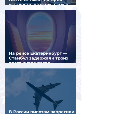
усталости: названы самые
уставшие россияне
На рейсе Екатеринбург —
Стамбул задержали троих
пассажиров после
предполагаемой серии краж
В России пилотам запретили