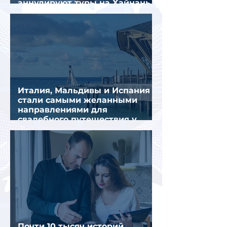
аннулируют туры на Хайнань
из-за тайфуна «Дельфин»
Италия, Мальдивы и Испания
стали самыми желанными
направлениями для
свадебного путешествия у
россиян
Почти 10 тысяч историй