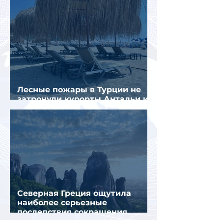
Лесные пожары в Турции не
затронули курорты Антальи и
Муглы
Северная Греция ощутила
наиболее серьезные
последствия сокращения