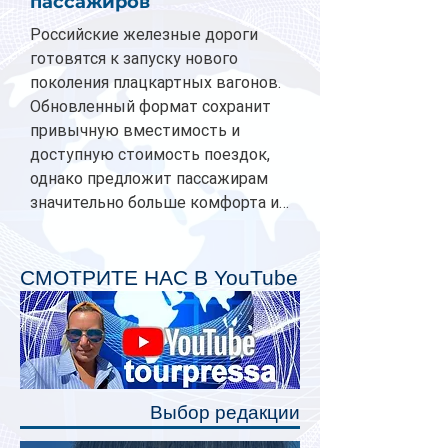
пассажиров
Российские железные дороги
готовятся к запуску нового
поколения плацкартных вагонов.
Обновленный формат сохранит
привычную вместимость и
доступную стоимость поездок,
однако предложит пассажирам
значительно больше комфорта и
личного пространства. Серийное
производство новых вагонов
планируется начать в 2027 году.
СМОТРИТЕ НАС В YouTube
Одним из главных нововведений
станут индивидуальные шторки у
каждого спального места. Они
позволят пассажирам закрыть свою
полку во время сна или отдыха,
Выбор редакции
создав ощуще