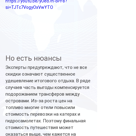
https://youtu.be/yUed7n-oPF8?
si=TJTc7VogyOxVwYTO
Но есть нюансы
Эксперты предупреждают, что не все 
скидки означают существенное 
удешевление итогового отдыха. В ряде 
случаев часть выгоды компенсируется 
подорожанием трансферов между 
островами. Из-за роста цен на 
топливо многие отели повысили 
стоимость перевозки на катерах и 
гидросамолетах. Поэтому финальная 
стоимость путешествия может 
оказаться выше, чем кажется на 