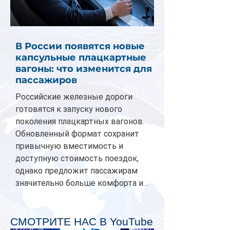
В России появятся новые
капсульные плацкартные
вагоны: что изменится для
пассажиров
Российские железные дороги
готовятся к запуску нового
поколения плацкартных вагонов.
Обновленный формат сохранит
привычную вместимость и
доступную стоимость поездок,
однако предложит пассажирам
значительно больше комфорта и
личного пространства. Серийное
производство новых вагонов
планируется начать в 2027 году.
СМОТРИТЕ НАС В YouTube