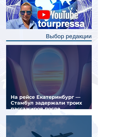
Одним из главных нововведений
станут индивидуальные шторки у
каждого спального места. Они
позволят пассажирам закрыть свою
полку во время сна или отдыха,
Выбор редакции
создав ощуще
На рейсе Екатеринбург —
Стамбул задержали троих
пассажиров после
предполагаемой серии краж