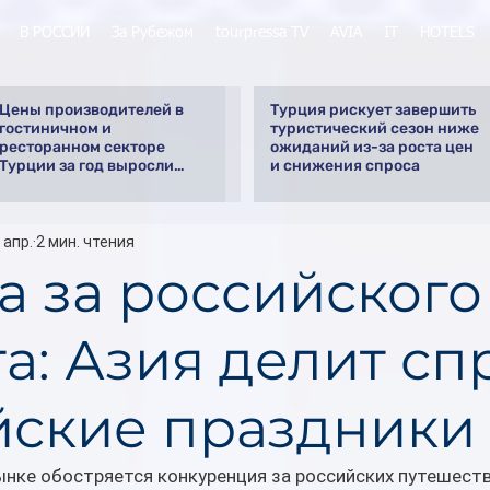
В РОССИИ
За Рубежом
tourpressa TV
AVIA
IT
HOTELS
Цены производителей в
Турция рискует завершить
гостиничном и
туристический сезон ниже
ресторанном секторе
ожиданий из-за роста цен
Турции за год выросли
и снижения спроса
почти на 32%
 апр.
2 мин. чтения
а за российского
а: Азия делит сп
йские праздники
ынке обостряется конкуренция за российских путешеств