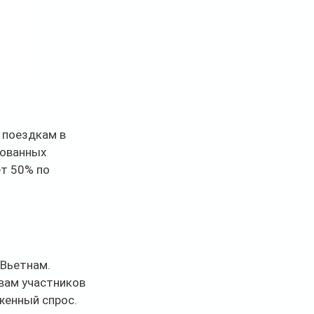
 поездкам в 
бованных 
т 50% по 
Вьетнам. 
овам участников 
женный спрос.