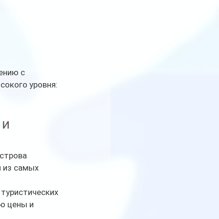
ению с 
окого уровня: 
и 
строва 
 из самых 
 туристических 
ю цены и 