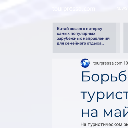
tourpressa.com
NEWS
Китай вошел в пятерку
самых популярных
зарубежных направлений
для семейного отдыха
летом
tourpressa.com
10
Борьб
турист
на ма
На туристическом р