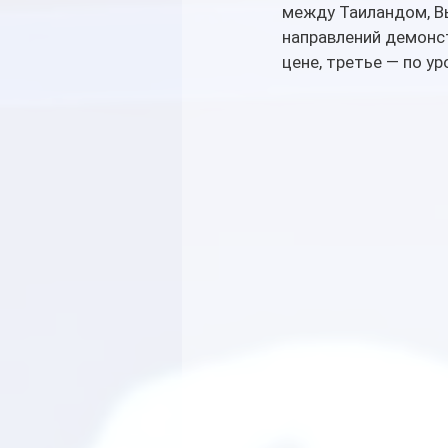
между Таиландом, В
направлений демонст
цене, третье — по у