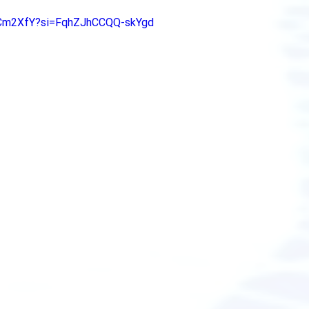
jOCm2XfY?si=FqhZJhCCQQ-skYgd