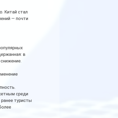
. Китай стал 
лений — почти 
популярных 
ержанная: в 
 снижение.
зменение 
пность. 
жетным среди 
 ранее туристы 
более 