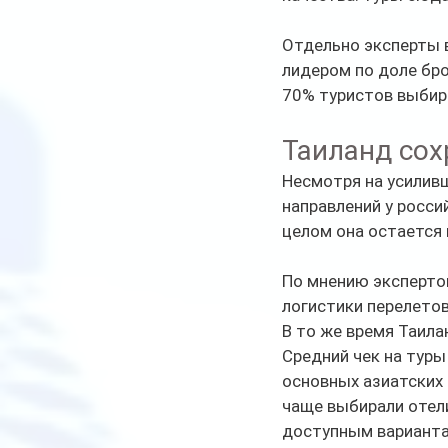
Отдельно эксперты 
лидером по доле бро
70% туристов выбир
Таиланд сох
Несмотря на усилив
направлений у росси
целом она остается 
По мнению экспертов
логистики перелетов
В то же время Таил
Средний чек на туры
основных азиатских 
чаще выбирали отели
доступным варианта