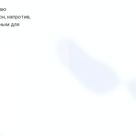
аю 
н, напротив, 
ным для 