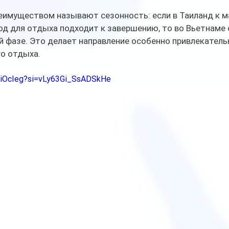
имуществом называют сезонность: если в Таиланд к м
д для отдыха подходит к завершению, то во Вьетнаме о
й фазе. Это делает направление особенно привлекатель
го отдыха.
IqiOcIeg?si=vLy63Gi_SsADSkHe