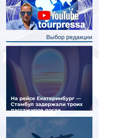
Одним из главных нововведений
станут индивидуальные шторки у
каждого спального места. Они
позволят пассажирам закрыть свою
полку во время сна или отдыха,
Выбор редакции
создав ощуще
На рейсе Екатеринбург —
Стамбул задержали троих
пассажиров после
предполагаемой серии краж