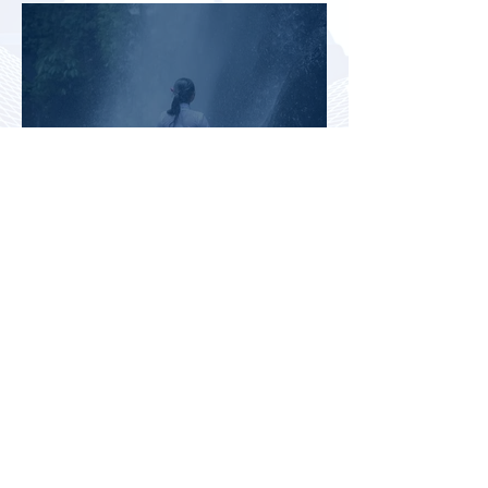
миграционного кризиса
Вьетнам на пути к
историческому рекорду: в 2026
году страну могут посетить
более миллиона российских
туристов
Во Внуково назвали самые
часто забываемые