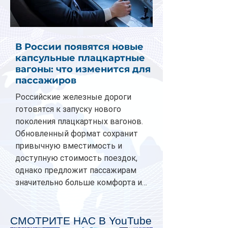
В России появятся новые
капсульные плацкартные
вагоны: что изменится для
пассажиров
Российские железные дороги
готовятся к запуску нового
поколения плацкартных вагонов.
Обновленный формат сохранит
привычную вместимость и
доступную стоимость поездок,
однако предложит пассажирам
значительно больше комфорта и
личного пространства. Серийное
производство новых вагонов
планируется начать в 2027 году.
СМОТРИТЕ НАС В YouTube