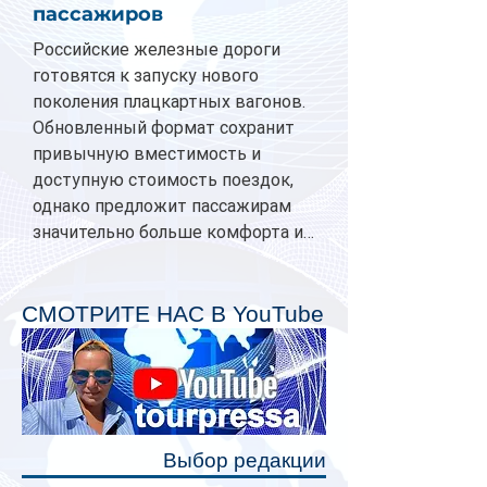
пассажиров
Российские железные дороги
готовятся к запуску нового
поколения плацкартных вагонов.
Обновленный формат сохранит
привычную вместимость и
доступную стоимость поездок,
однако предложит пассажирам
значительно больше комфорта и
личного пространства. Серийное
производство новых вагонов
планируется начать в 2027 году.
СМОТРИТЕ НАС В YouTube
Одним из главных нововведений
станут индивидуальные шторки у
каждого спального места. Они
позволят пассажирам закрыть свою
полку во время сна или отдыха,
Выбор редакции
создав ощуще