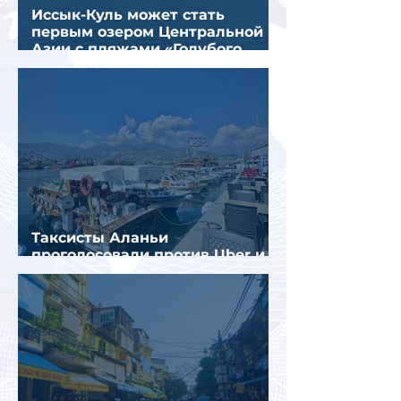
Иссык-Куль может стать
первым озером Центральной
Азии с пляжами «Голубого
флага»
Таксисты Аланьи
проголосовали против Uber и
Yandex Go