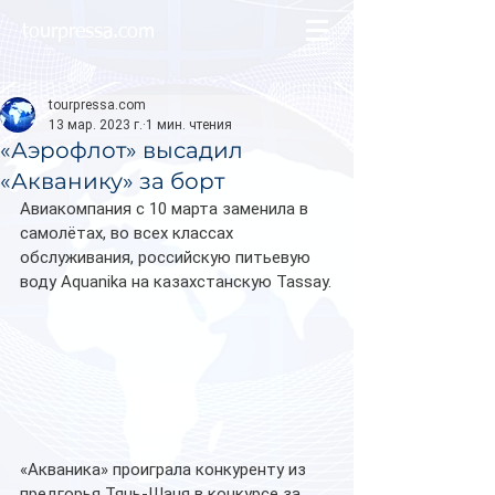
tourpressa.com
tourpressa.com
13 мар. 2023 г.
1 мин. чтения
«Аэрофлот» высадил
«Акванику» за борт
Авиакомпания с 10 марта заменила в 
самолётах, во всех классах 
обслуживания, российскую питьевую 
воду Aquanika на казахстанскую Tassay.
«Акваника» проиграла конкуренту из 
предгорья Тянь-Шаня в конкурсе за 