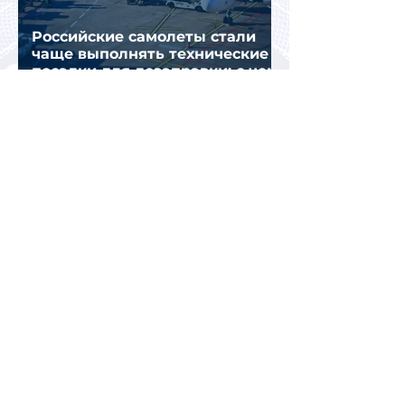
Российские самолеты стали
чаще выполнять технические
посадки для дозаправки: с чем
это связано
Две трети работающих россиян
не успели использовать
отпуск: большинство
планируют путешествия по
стране