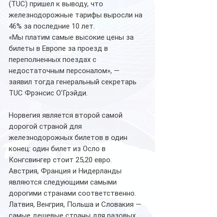
(TUC) пришел к выводу, что 
железнодорожные тарифы выросли на 
46% за последние 10 лет.
«Мы платим самые высокие цены за 
билеты в Европе за проезд в 
переполненных поездах с 
недостаточным персоналом», — 
заявил тогда генеральный секретарь 
TUC Фрэнсис О'Грэйди.
Норвегия является второй самой 
дорогой страной для 
железнодорожных билетов в один 
конец: один билет из Осло в 
Конгсвингер стоит 25,20 евро.
Австрия, Франция и Нидерланды 
являются следующими самыми 
дорогими странами соответственно.
Латвия, Венгрия, Польша и Словакия — 
самые дешевые страны для разовых 