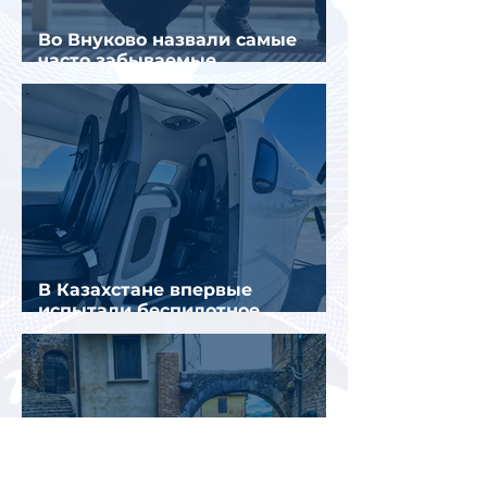
Во Внуково назвали самые
часто забываемые
пассажирами вещи
В Казахстане впервые
испытали беспилотное
аэротакси с пассажирами