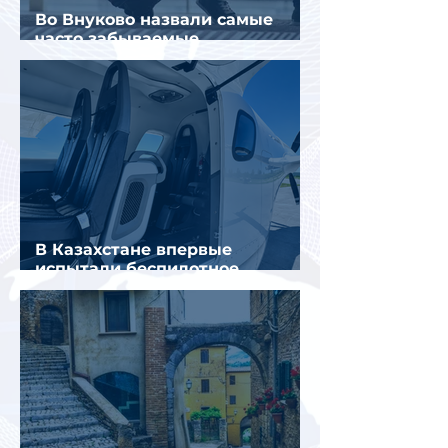
Во Внуково назвали самые
часто забываемые
пассажирами вещи
В Казахстане впервые
испытали беспилотное
аэротакси с пассажирами