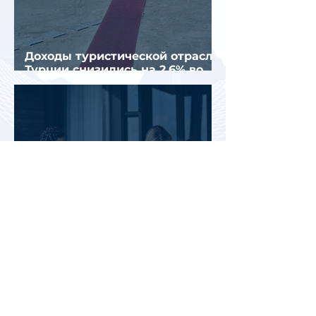
Доходы туристической отрасли
Турции снизились на 2,6% во
втором квартале 2026 года
АТОР: аномальная жара не
снизила интерес россиян к
летнему отдыху в Европе