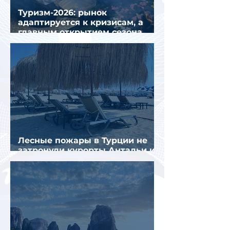
Туризм-2026: рынок
адаптируется к кризисам, а
главным открытием сезона
стал Вьетнам
Лесные пожары в Турции не
затронули курорты Антальи и
Муглы