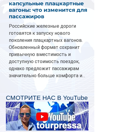
капсульные плацкартные
вагоны: что изменится для
пассажиров
Российские железные дороги
готовятся к запуску нового
поколения плацкартных вагонов.
Обновленный формат сохранит
привычную вместимость и
доступную стоимость поездок,
однако предложит пассажирам
значительно больше комфорта и
личного пространства. Серийное
производство новых вагонов
планируется начать в 2027 году.
СМОТРИТЕ НАС В YouTube
Одним из главных нововведений
станут индивидуальные шторки у
каждого спального места. Они
позволят пассажирам закрыть свою