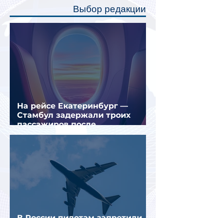
полку во время сна или отдыха,
Выбор редакции
создав ощуще
На рейсе Екатеринбург —
Стамбул задержали троих
пассажиров после
предполагаемой серии краж
В России пилотам запретили