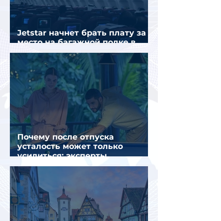
Jetstar начнет брать плату за
место на багажной полке в
салоне самолета
Почему после отпуска
усталость может только
усилиться: эксперты
объяснили причины