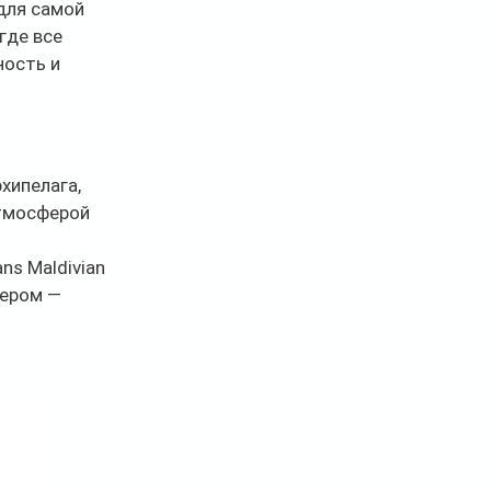
для самой 
где все 
ость и 
хипелага, 
тмосферой 
s Maldivian 
ером — 