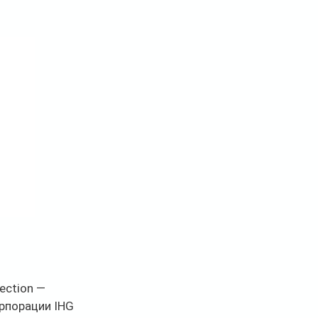
ection — 
орпорации IHG 