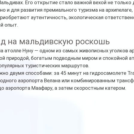
 Мальдивах. Его открытие стало важной вехой не только 
но и для развития премиального туризма на архипелаге, 
риобретают аутентичность, экологическая ответственн
й опыт.
яд на мальдивскую роскошь
а атолле Нуну — одном из самых живописных уголков ар
ой природой, богатым подводным миром и спокойной а
популярных туристических маршрутов.
о двумя способами: за 45 минут на гидросамолете Tran
родного аэропорта Велана или комбинированным трансф
до аэропорта Маафару, а затем скоростным катером.