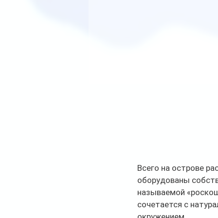
Всего на острове ра
оборудованы собств
называемой «роскоши
сочетается с натур
окружением.