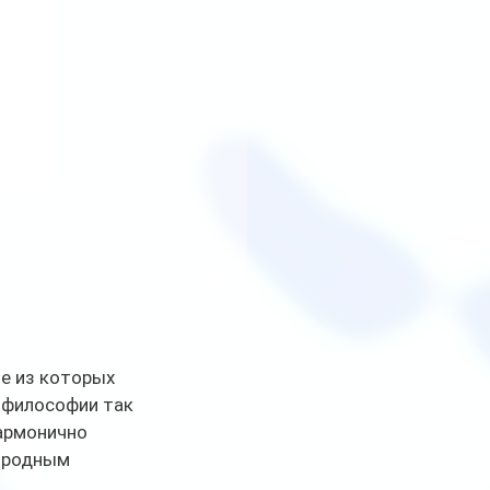
е из которых 
 философии так 
армонично 
иродным 