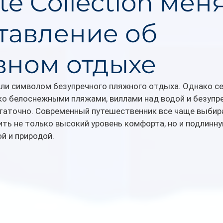
te Collection мен
тавление об
вном отдыхе
ли символом безупречного пляжного отдыха. Однако се
ко белоснежными пляжами, виллами над водой и безупр
таточно. Современный путешественник все чаще выбира
ь не только высокий уровень комфорта, но и подлинну
ой и природой.