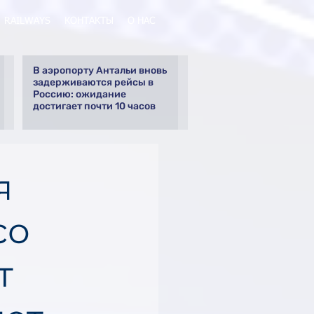
RAILWAYS
КОНТАКТЫ
О НАС
В аэропорту Антальи вновь
задерживаются рейсы в
Россию: ожидание
достигает почти 10 часов
я
со
т