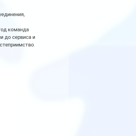
единения, 
год команда 
 до сервиса и 
остеприимство.