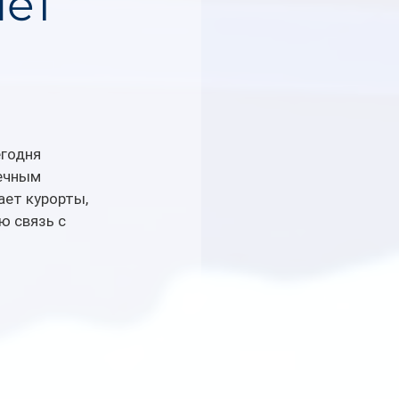
яет
годня 
ечным 
ет курорты, 
ю связь с 