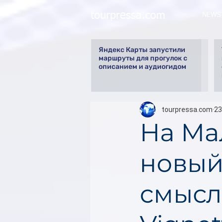
tourpressa.com
NEWS
Яндекс Карты запустили
маршруты для прогулок с
описанием и аудиогидом
tourpressa.com
23
На Ма
новый
смысл