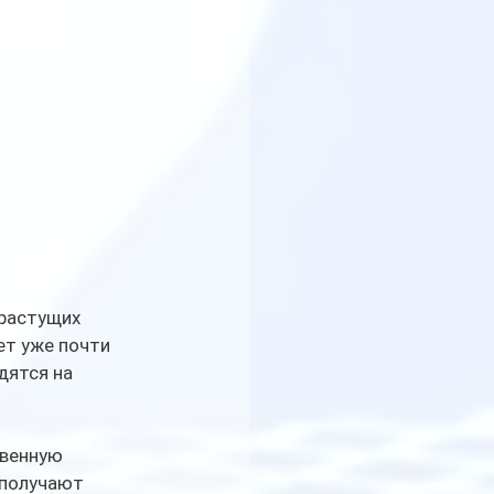
растущих 
ет уже почти 
дятся на 
твенную 
 получают 