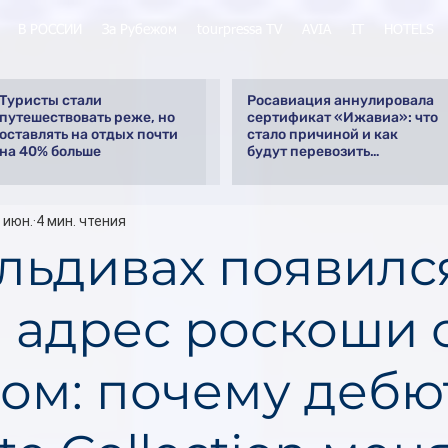
В РОССИИ
За Рубежом
tourpressa TV
AVIA
IT
HOTELS
Туристы стали
Росавиация аннулировала
путешествовать реже, но
сертификат «Ижавиа»: что
оставлять на отдых почти
стало причиной и как
на 40% больше
будут перевозить
пассажиров
 июн.
4 мин. чтения
льдивах появилс
 адрес роскоши 
ом: почему дебю