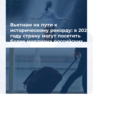
Вьетнам на пути к
историческому рекорду: в 2026
году страну могут посетить
более миллиона российских
туристов
Во Внуково назвали самые
часто забываемые
пассажирами вещи