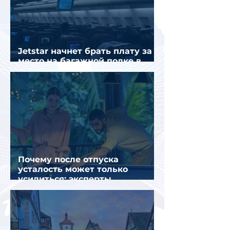
Jetstar начнет брать плату за
место на багажной полке в
салоне самолета
Почему после отпуска
усталость может только
усилиться: эксперты
объяснили причины