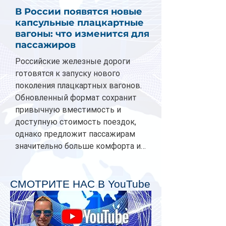
В России появятся новые
капсульные плацкартные
вагоны: что изменится для
пассажиров
Российские железные дороги
готовятся к запуску нового
поколения плацкартных вагонов.
Обновленный формат сохранит
привычную вместимость и
доступную стоимость поездок,
однако предложит пассажирам
значительно больше комфорта и
личного пространства. Серийное
производство новых вагонов
планируется начать в 2027 году.
СМОТРИТЕ НАС В YouTube
Одним из главных нововведений
станут индивидуальные шторки у
каждого спального места. Они