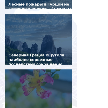
Лесные пожары в Турции не
затронули курорты Антальи и
Муглы
Северная Греция ощутила
наиболее серьезные
последствия сокращения
турпотока из России