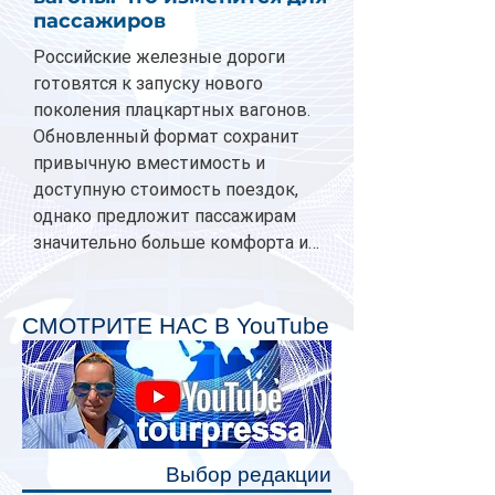
пассажиров
Российские железные дороги
готовятся к запуску нового
поколения плацкартных вагонов.
Обновленный формат сохранит
привычную вместимость и
доступную стоимость поездок,
однако предложит пассажирам
значительно больше комфорта и
личного пространства. Серийное
производство новых вагонов
планируется начать в 2027 году.
СМОТРИТЕ НАС В YouTube
Одним из главных нововведений
станут индивидуальные шторки у
каждого спального места. Они
позволят пассажирам закрыть свою
полку во время сна или отдыха,
Выбор редакции
создав ощуще