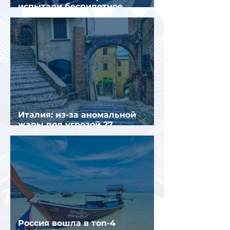
испытали беспилотное
аэротакси с пассажирами
Италия: из-за аномальной
жары под угрозой 27
крупнейших городов
Россия вошла в топ-4