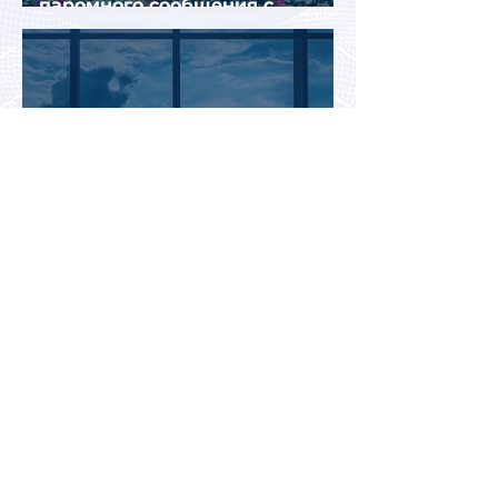
паромного сообщения с
Грецией
Биометрический контроль EES
вызвал очереди на границах
ЕС: систему начали временно
отключать
Jetstar начнет брать плату за