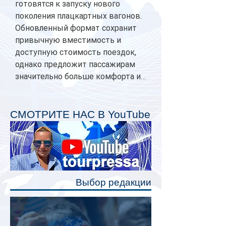
готовятся к запуску нового
поколения плацкартных вагонов.
Обновленный формат сохранит
привычную вместимость и
доступную стоимость поездок,
однако предложит пассажирам
значительно больше комфорта и
личного пространства. Серийное
производство новых вагонов
планируется начать в 2027 году.
СМОТРИТЕ НАС В YouTube
Одним из главных нововведений
станут индивидуальные шторки у
каждого спального места. Они
позволят пассажирам закрыть свою
полку во время сна или отдыха,
Выбор редакции
создав ощуще