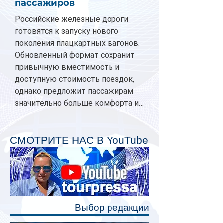
пассажиров
Российские железные дороги
готовятся к запуску нового
поколения плацкартных вагонов.
Обновленный формат сохранит
привычную вместимость и
доступную стоимость поездок,
однако предложит пассажирам
значительно больше комфорта и
личного пространства. Серийное
производство новых вагонов
планируется начать в 2027 году.
СМОТРИТЕ НАС В YouTube
Одним из главных нововведений
станут индивидуальные шторки у
каждого спального места. Они
позволят пассажирам закрыть свою
полку во время сна или отдыха,
Выбор редакции
создав ощуще