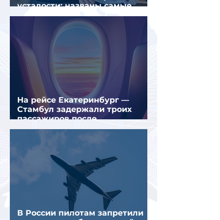
усталости: названы самые
уставшие россияне
На рейсе Екатеринбург —
Стамбул задержали троих
пассажиров после
предполагаемой серии краж
В России пилотам запретили