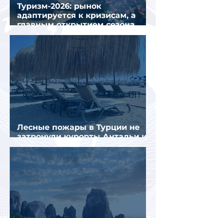
Туризм-2026: рынок
адаптируется к кризисам, а
главным открытием сезона
стал Вьетнам
Лесные пожары в Турции не
затронули курорты Антальи и
Муглы