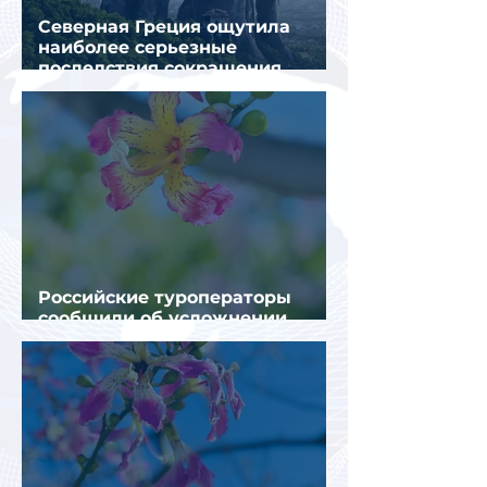
Северная Греция ощутила
наиболее серьезные
последствия сокращения
турпотока из России
Российские туроператоры
сообщили об усложнении
получения виз в Грецию