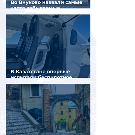
Во Внуково назвали самые
часто забываемые
пассажирами вещи
В Казахстане впервые
испытали беспилотное
аэротакси с пассажирами