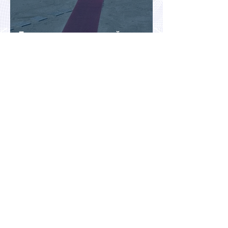
Доходы туристической отрасли
Турции снизились на 2,6% во
втором квартале 2026 года
АТОР: аномальная жара не
снизила интерес россиян к
летнему отдыху в Европе