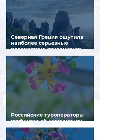
Северная Греция ощутила
наиболее серьезные
последствия сокращения
турпотока из России
Российские туроператоры
сообщили об усложнении
получения виз в Грецию