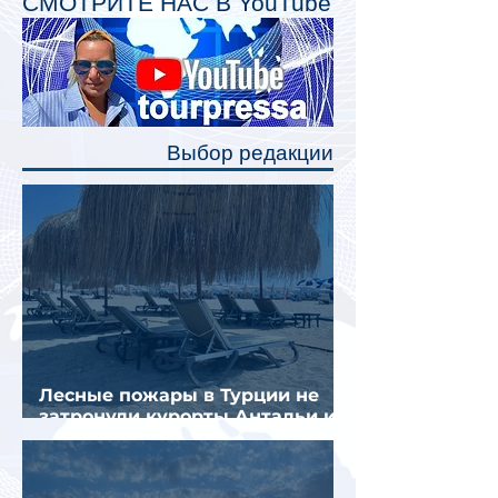
СМОТРИТЕ НАС В YouTube
Одним из главных нововведений
станут индивидуальные шторки у
каждого спального места. Они
позволят пассажирам закрыть свою
полку во время сна или отдыха,
Выбор редакции
создав ощуще
Лесные пожары в Турции не
затронули курорты Антальи и
Муглы