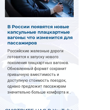
В России появятся новые
капсульные плацкартные
вагоны: что изменится для
пассажиров
Российские железные дороги
готовятся к запуску нового
поколения плацкартных вагонов.
Обновленный формат сохранит
привычную вместимость и
доступную стоимость поездок,
однако предложит пассажирам
значительно больше комфорта и
личного пространства. Серийное
производство новых вагонов
планируется начать в 2027 году.