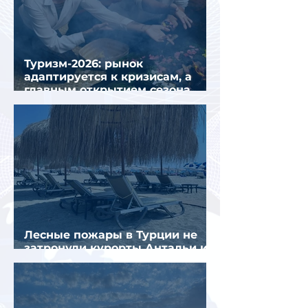
Туризм-2026: рынок
адаптируется к кризисам, а
главным открытием сезона
стал Вьетнам
Лесные пожары в Турции не
затронули курорты Антальи и
Муглы