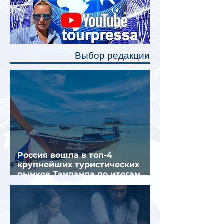
станут индивидуальные шторки у
каждого спального места. Они
позволят пассажирам закрыть свою
полку во время сна или отдыха,
Выбор редакции
создав ощуще
Россия вошла в топ-4
крупнейших туристических
рынков Таиланда по итогам
семи месяцев 2026 года