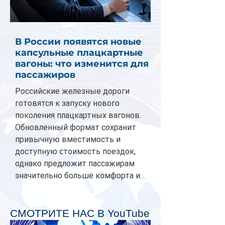
В России появятся новые
капсульные плацкартные
вагоны: что изменится для
пассажиров
Российские железные дороги
готовятся к запуску нового
поколения плацкартных вагонов.
Обновленный формат сохранит
привычную вместимость и
доступную стоимость поездок,
однако предложит пассажирам
значительно больше комфорта и
личного пространства. Серийное
производство новых вагонов
планируется начать в 2027 году.
СМОТРИТЕ НАС В YouTube
Одним из главных нововведений