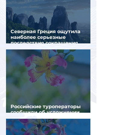
Северная Греция ощутила
наиболее серьезные
последствия сокращения
турпотока из России
Российские туроператоры
сообщили об усложнении
получения виз в Грецию