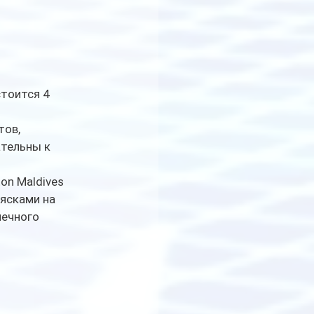
тоится 4 
ов, 
тельны к 
on Maldives 
ясками на 
ечного 