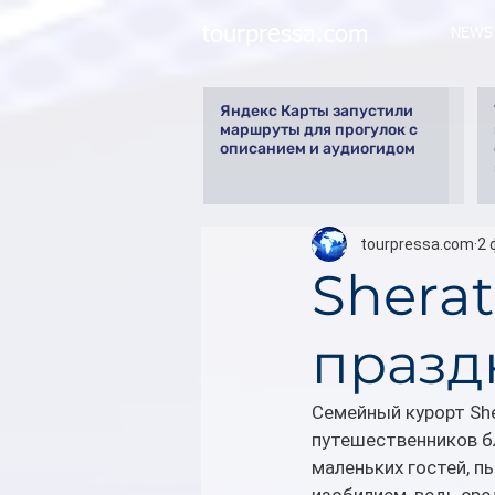
tourpressa.com
NEWS
Яндекс Карты запустили
маршруты для прогулок с
описанием и аудиогидом
tourpressa.com
2 
Sherat
празд
Семейный курорт Sher
путешественников бл
маленьких гостей, 