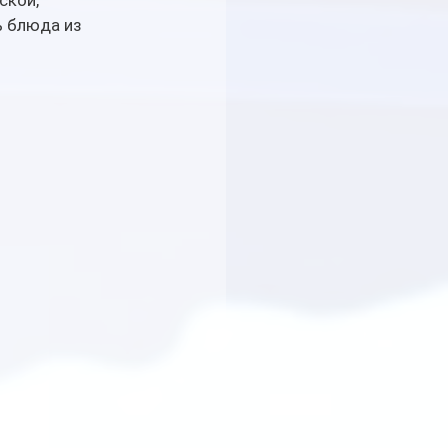
ской, 
 блюда из 