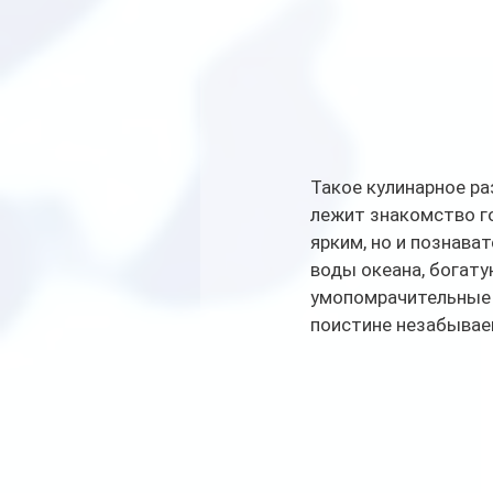
Такое кулинарное ра
лежит знакомство го
ярким, но и познава
воды океана, богату
умопомрачительные 
поистине незабыва