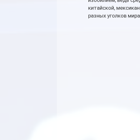
изобилием, ведь сре
китайской, мексикан
разных уголков мира