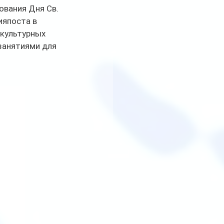
ования Дня Св. 
ияпоста в 
 культурных 
занятиями для 