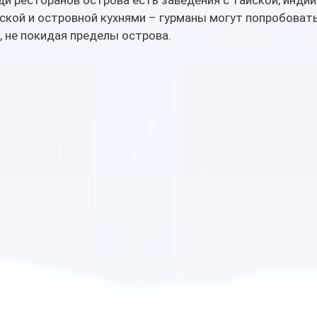
ди ресторанов острова есть заведения с тайской, индий
ской и островной кухнями – гурманы могут попробовать
, не покидая пределы острова.