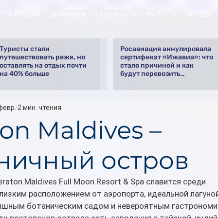
В РОССИИ
За Рубежом
tourpressa TV
AVIA
IT
HOTELS
Туристы стали
Росавиация аннулировала
путешествовать реже, но
сертификат «Ижавиа»: что
оставлять на отдых почти
стало причиной и как
на 40% больше
будут перевозить
пассажиров
февр.
2 мин. чтения
on Maldives –
ничный остров
aton Maldives Full Moon Resort & Spa славится среди 
изким расположением от аэропорта, идеальной лагуной
пышным ботаническим садом и невероятным гастрономи