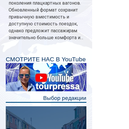
поколения плацкартных вагонов.
Обновленный формат сохранит
привычную вместимость и
доступную стоимость поездок,
однако предложит пассажирам
значительно больше комфорта и
личного пространства. Серийное
производство новых вагонов
планируется начать в 2027 году.
СМОТРИТЕ НАС В YouTube
Одним из главных нововведений
станут индивидуальные шторки у
каждого спального места. Они
позволят пассажирам закрыть свою
полку во время сна или отдыха,
Выбор редакции
создав ощуще