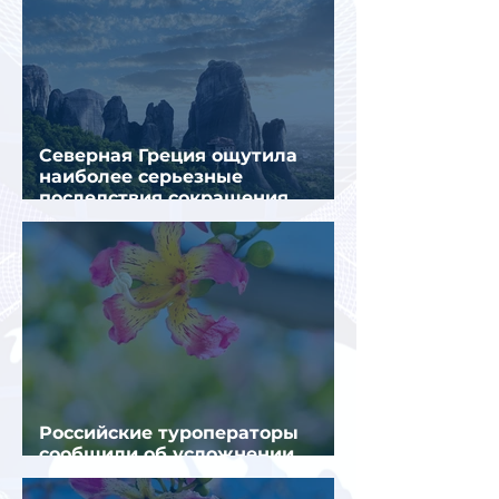
Северная Греция ощутила
наиболее серьезные
последствия сокращения
турпотока из России
Российские туроператоры
сообщили об усложнении
получения виз в Грецию