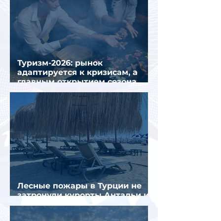
Туризм-2026: рынок
адаптируется к кризисам, а
главным открытием сезона
стал Вьетнам
Лесные пожары в Турции не
затронули курорты Антальи и
Муглы