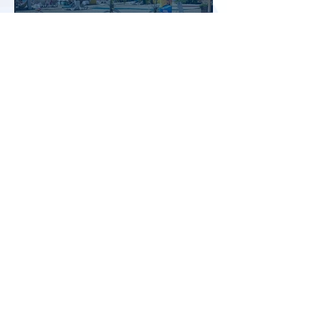
Доходы туристической отрасли
Турции снизились на 2,6% во
втором квартале 2026 года
АТОР: аномальная жара не
снизила интерес россиян к