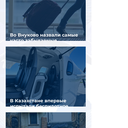
Во Внуково назвали самые
часто забываемые
пассажирами вещи
В Казахстане впервые
испытали беспилотное
аэротакси с пассажирами