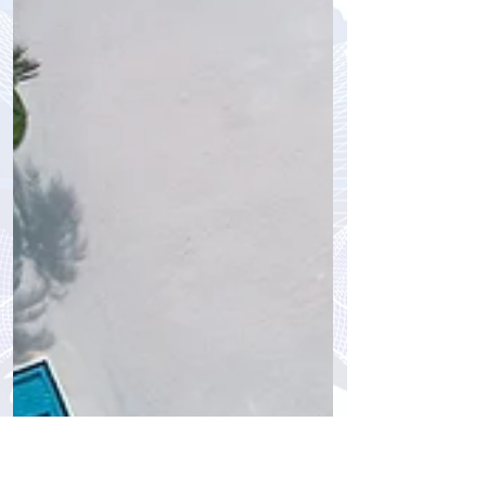
это и почему Niva Velassaru Maldives
— лучшее место, чтобы испытать ее
на себе