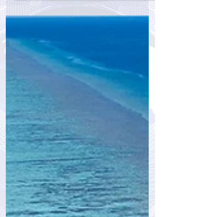
tourpressa.com
27 мая
2 мин. чтения
Пилатес в Niva Velassaru Maldives:
почему это то, что точно стоит
попробовать