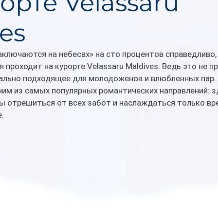
орте Velassaru
es
ключаются на небесах» на сто процентов справедливо, 
 проходит на курорте Velassaru Maldives. Ведь это не п
еально подходящее для молодоженов и влюбленных пар. V
им из самых популярных романтических направлений: зд
ы отрешиться от всех забот и наслаждаться только вр
.