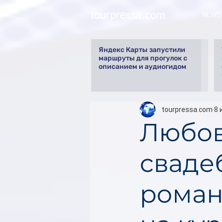
tourpressa.com
NEWS
Яндекс Карты запустили
маршруты для прогулок с
описанием и аудиогидом
tourpressa.com
8 
Любов
сваде
роман