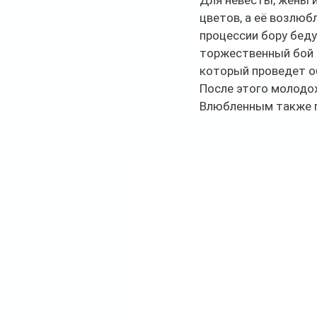
Для невесты, жены и
цветов, а её возлю
процессии бору бед
торжественный бой 
который проведет о
После этого молодо
Влюбленным также п