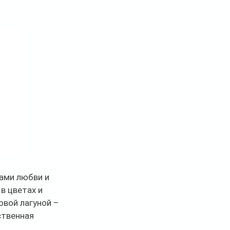
ами любви и 
в цветах и 
вой лагуной – 
ственная 