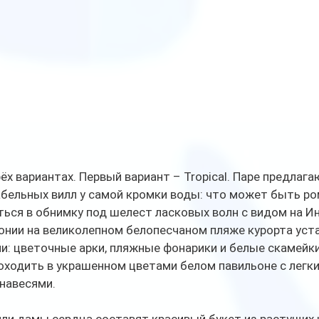
рёх вариантах. Первый вариант – Tropical. Паре предлаг
бельных вилл у самой кромки воды: что может быть ро
ься в обнимку под шелест ласковых волн с видом на И
онии на великолепном белопесчаном пляже курорта уст
: цветочные арки, пляжные фонарики и белые скамейки 
оходить в украшенном цветами белом павильоне с легки
навесями. 