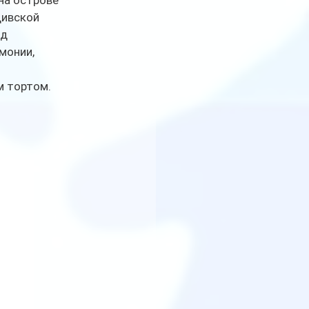
на острове 
ивской 
д 
монии, 
 тортом. 