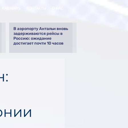
RAILWAYS
КОНТАКТЫ
О НАС
В аэропорту Антальи вновь
задерживаются рейсы в
Россию: ожидание
достигает почти 10 часов
н:
онии