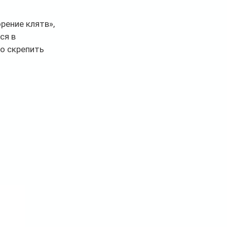
рение клятв», 
я в 
о скрепить 