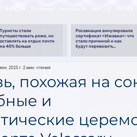
В РОССИИ
За Рубежом
tourpressa TV
AVIA
IT
HOTELS
Туристы стали
Росавиация аннулировала
путешествовать реже, но
сертификат «Ижавиа»: что
оставлять на отдых почти
стало причиной и как
на 40% больше
будут перевозить
пассажиров
июн. 2025 г.
2 мин. чтения
ь, похожая на со
бные и
тические церем