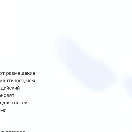
ают размещение 
мантичнее, чем 
ндийский 
ановят 
для гостей. 
ми 