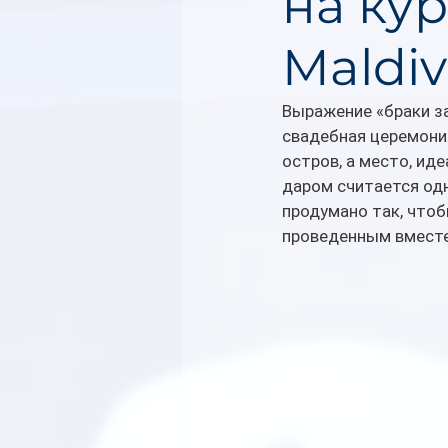
на кур
Maldiv
Выражение «браки за
свадебная церемония
остров, а место, ид
даром считается одн
продумано так, чтоб
проведенным вместе