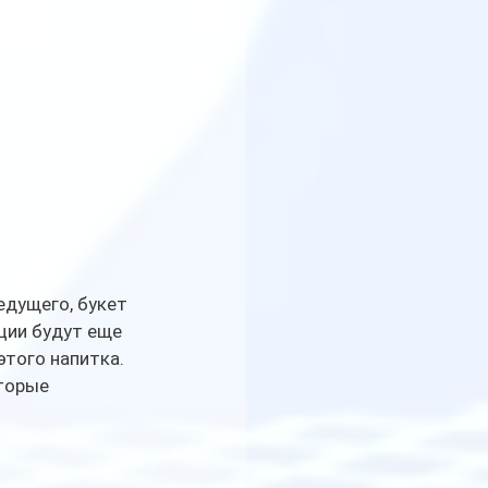
едущего, букет 
ции будут еще 
того напитка. 
торые 