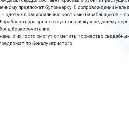
ли дамы сердца составят красивый букет из растущих 
бленному предложат бутоньерку. В сопровождении мальд
у – одетых в национальные костюмы барабанщиков – по
барабанов пара прошествует по пляжу к ведущему цере
бряд бракосочетания. 
жены и их гости смогут отметить торжество свадебным
редложат по бокалу игристого.