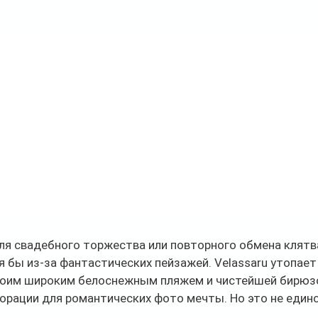
ля свадебного торжества или повторного обмена клятв
 бы из-за фантастических пейзажей. Velassaru утопает 
своим широким белоснежным пляжем и чистейшей бирюзо
орации для романтических фото мечты. Но это не един