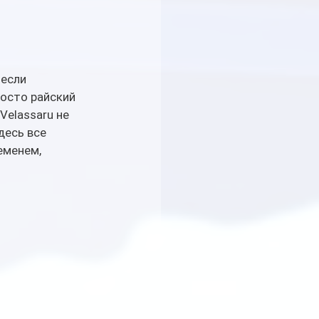
если 
росто райский 
elassaru не 
есь все 
еменем, 