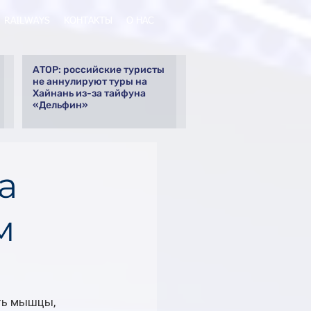
RAILWAYS
КОНТАКТЫ
О НАС
АТОР: российские туристы
не аннулируют туры на
Хайнань из-за тайфуна
«Дельфин»
a
м
ть мышцы, 