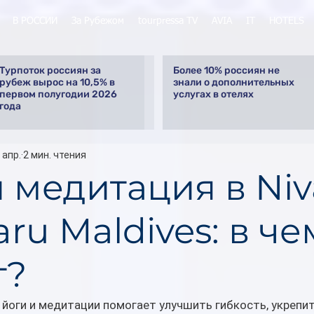
В РОССИИ
За Рубежом
tourpressa TV
AVIA
IT
HOTELS
Турпоток россиян за
Более 10% россиян не
рубеж вырос на 10,5% в
знали о дополнительных
первом полугодии 2026
услугах в отелях
года
 апр.
2 мин. чтения
и медитация в Niv
aru Maldives: в че
т?
 йоги и медитации помогает улучшить гибкость, укрепи