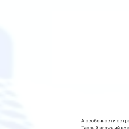
А особенности остро
Теплый влажный воз