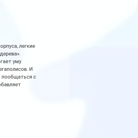
рпуса, легкие 
дерева». 
гает уму 
егаполисов. И 
 пообщаться с 
обавляет 