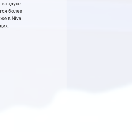
 воздухе 
тся более 
же в Niva 
щих.