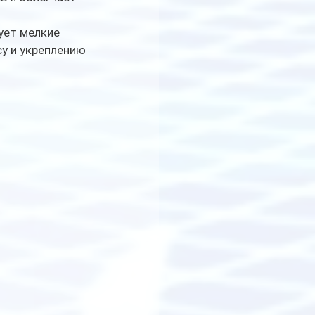
ует мелкие 
у и укреплению 