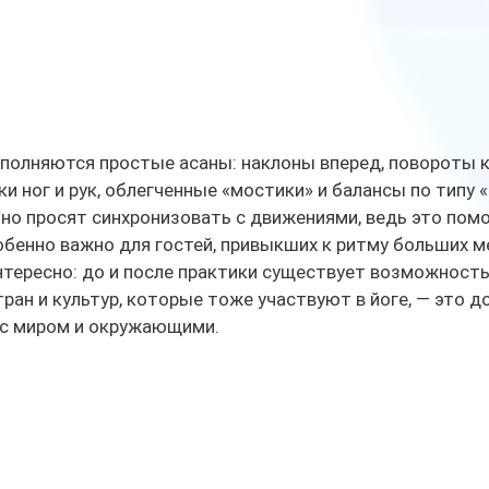
полняются простые асаны: наклоны вперед, повороты ко
и ног и рук, облегченные «мостики» и балансы по типу «
о просят синхронизовать с движениями, ведь это помо
обенно важно для гостей, привыкших к ритму больших м
нтересно: до и после практики существует возможность
ран и культур, которые тоже участвуют в йоге, — это д
с миром и окружающими.