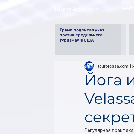
tourpressa.com
NEWS
Трамп подписал указ
против «родильного
туризма» в США
tourpressa.com
16
Йога 
Velass
секре
Регулярная практика