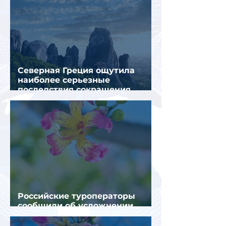
Северная Греция ощутила
наиболее серьезные
последствия сокращения
турпотока из России
Российские туроператоры
сообщили об усложнении
получения виз в Грецию