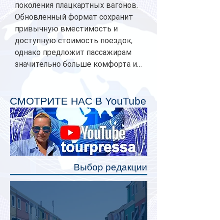
поколения плацкартных вагонов.
Обновленный формат сохранит
привычную вместимость и
доступную стоимость поездок,
однако предложит пассажирам
значительно больше комфорта и
личного пространства. Серийное
производство новых вагонов
планируется начать в 2027 году.
СМОТРИТЕ НАС В YouTube
Одним из главных нововведений
станут индивидуальные шторки у
каждого спального места. Они
позволят пассажирам закрыть свою
полку во время сна или отдыха,
Выбор редакции
создав ощуще