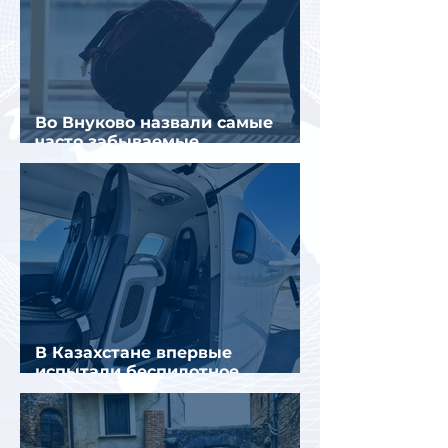
Во Внуково назвали самые
часто забываемые
пассажирами вещи
В Казахстане впервые
испытали беспилотное
аэротакси с пассажирами