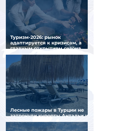
Туризм-2026: рынок
адаптируется к кризисам, а
главным открытием сезона
стал Вьетнам
Лесные пожары в Турции не
затронули курорты Антальи и
Муглы