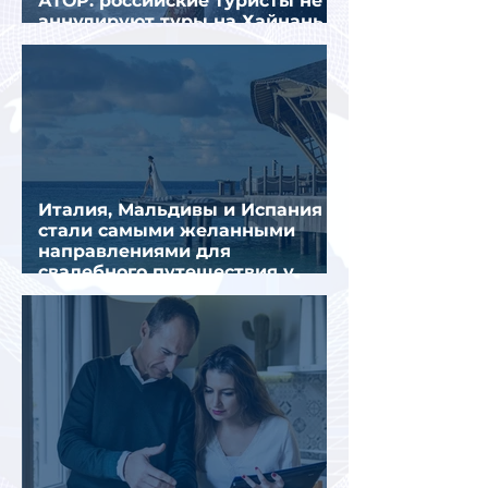
АТОР: российские туристы не
аннулируют туры на Хайнань
из-за тайфуна «Дельфин»
Италия, Мальдивы и Испания
стали самыми желанными
направлениями для
свадебного путешествия у
россиян