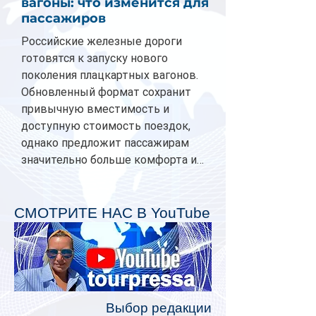
вагоны: что изменится для
пассажиров
Российские железные дороги
готовятся к запуску нового
поколения плацкартных вагонов.
Обновленный формат сохранит
привычную вместимость и
доступную стоимость поездок,
однако предложит пассажирам
значительно больше комфорта и
личного пространства. Серийное
производство новых вагонов
планируется начать в 2027 году.
СМОТРИТЕ НАС В YouTube
Одним из главных нововведений
станут индивидуальные шторки у
каждого спального места. Они
позволят пассажирам закрыть свою
полку во время сна или отдыха,
Выбор редакции
создав ощуще