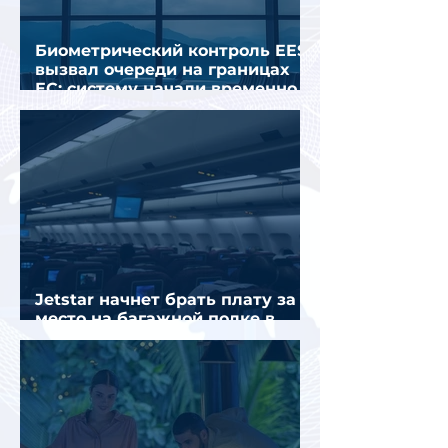
Биометрический контроль EES
вызвал очереди на границах
ЕС: систему начали временно
отключать
Jetstar начнет брать плату за
место на багажной полке в
салоне самолета