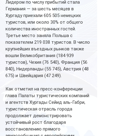
Лидером по числу прибытий стала 
Германия — за шесть месяцев в 
Хургаду приехали 605 505 немецких 
туристов, или около 30% от общего 
количества иностранных гостей. 
Третье место заняла Польша с 
показателем 219 038 туристов. В число 
крупнейших въездных рынков также 
вошли Великобритания (184 939 
туристов), Чехия (76 540), Франция (56 
840), Нидерланды (55 745), Австрия (48 
675) и Швейцария (47 249).
Как отметил на пресс-конференции 
глава Палаты туристических компаний 
и агентств Хургады Сейид аль-Габри, 
туристическая отрасль города 
продолжает демонстрировать 
устойчивый рост благодаря 
восстановлению прямого 
авиасообщения с европейскими 