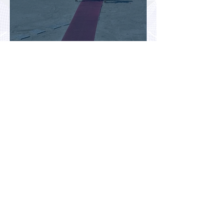
Доходы туристической отрасли
Турции снизились на 2,6% во
втором квартале 2026 года
АТОР: аномальная жара не
снизила интерес россиян к
летнему отдыху в Европе