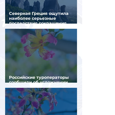
Северная Греция ощутила
наиболее серьезные
последствия сокращения
турпотока из России
Российские туроператоры
сообщили об усложнении
получения виз в Грецию