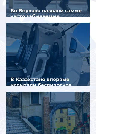
Во Внуково назвали самые
часто забываемые
пассажирами вещи
В Казахстане впервые
испытали беспилотное
аэротакси с пассажирами