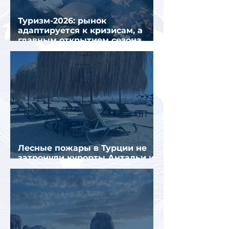
Туризм-2026: рынок
адаптируется к кризисам, а
главным открытием сезона
стал Вьетнам
Лесные пожары в Турции не
затронули курорты Антальи и
Муглы