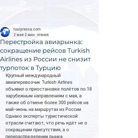
tourpressa.com
tourpressa.com
2 мая
2 мин. чтения
Перестройка авиарынка:
сокращение рейсов Turkish
Airlines из России не снизит
турпоток в Турцию
Крупный международный 
авиаперевозчик Turkish Airlines 
объявил о приостановке полётов по 18 
зарубежным направлениям с мая, а 
также об отмене более 300 рейсов на 
май–июнь на маршрутах из России. 
Однако эксперты туристической 
отрасли считают, что речь идёт не о 
сокращении присутствия, а о 
перераспределении рынка.