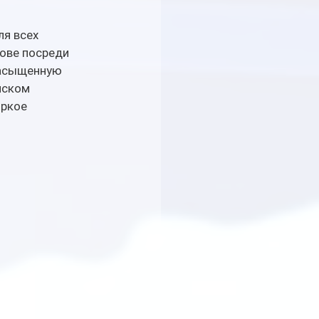
я всех 
ове посреди 
насыщенную 
иском 
ркое 