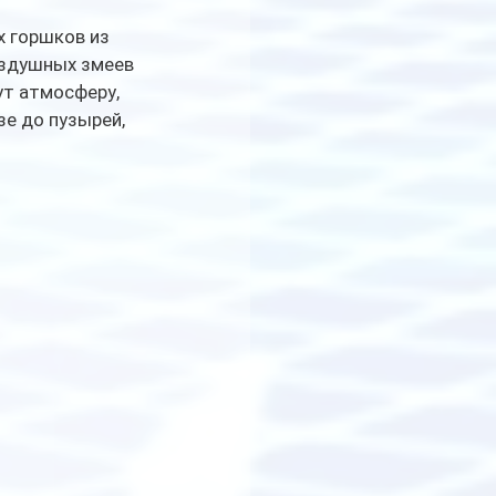
 горшков из 
оздушных змеев 
ут атмосферу, 
е до пузырей, 