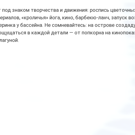
 под знаком творчества и движения: роспись цветочных
риалов, «кроличья» йога, кино, барбекю-ланч, запуск в
черинка у бассейна. Не сомневайтесь: на острове создад
ощущаться в каждой детали — от попкорна на кинопоказ
лагуной.