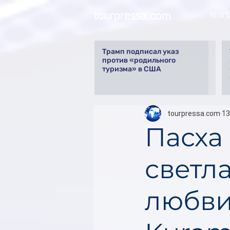
tourpressa.com
NEWS
Трамп подписал указ
против «родильного
туризма» в США
tourpressa.com
13
Пасха
светл
любви