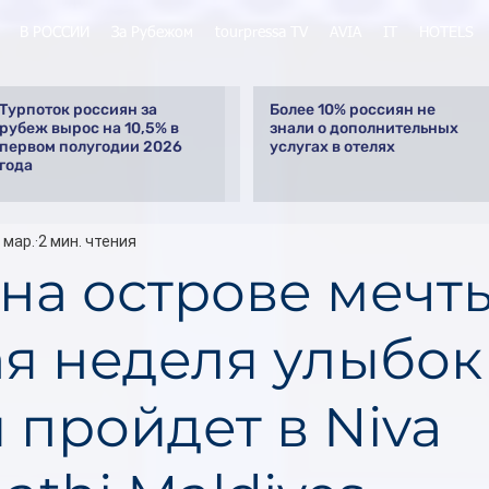
В РОССИИ
За Рубежом
tourpressa TV
AVIA
IT
HOTELS
Турпоток россиян за
Более 10% россиян не
рубеж вырос на 10,5% в
знали о дополнительных
первом полугодии 2026
услугах в отелях
года
 мар.
2 мин. чтения
 на острове мечты
ая неделя улыбок
 пройдет в Niva