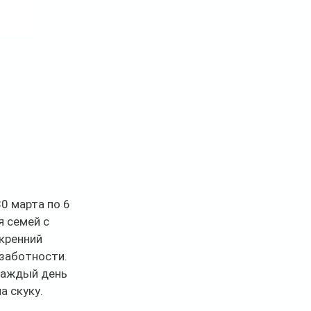
0 марта по 6 
 семей с 
кренний 
ззаботности.
каждый день 
а скуку.