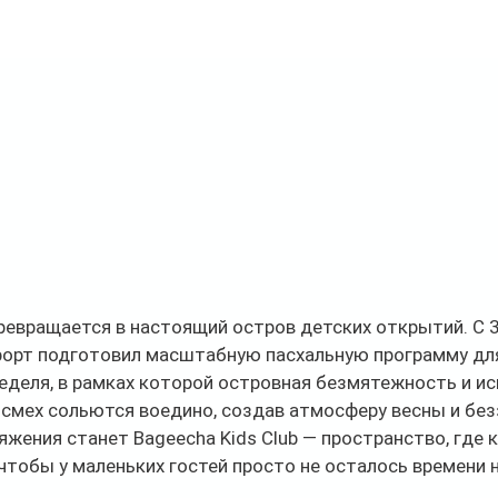
ревращается в настоящий остров детских открытий. С 3
рорт подготовил масштабную пасхальную программу для
еделя, в рамках которой островная безмятежность и ис
 смех сольются воедино, создав атмосферу весны и бе
яжения станет Bageecha Kids Club — пространство, где 
 чтобы у маленьких гостей просто не осталось времени н