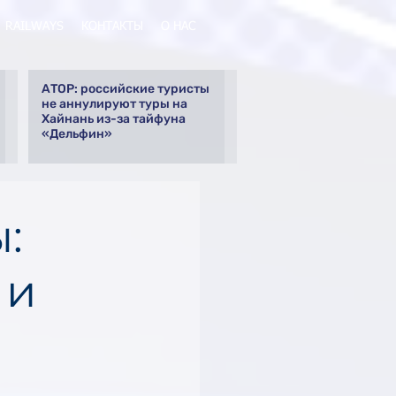
RAILWAYS
КОНТАКТЫ
О НАС
АТОР: российские туристы
не аннулируют туры на
Хайнань из-за тайфуна
«Дельфин»
:
 и