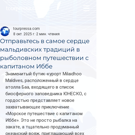
tourpressa.com
tourpressa.com
8 окт. 2025 г.
2 мин. чтения
Отправьтесь в самое сердце
мальдивских традиций в
рыболовном путешествии с
капитаном Иббе
Знаменитый бутик-курорт Milaidhoo 
Maldives, расположенный в сердце 
атолла Баа, входящего в список 
биосферного заповедника ЮНЕСКО, с 
гордостью представляет новое 
захватывающее приключение 
«Морское путешествие с капитаном 
Иббе». Это не просто рыбалка на 
закате, а тщательно продуманный 
океанский вояж, приглашающий всех 