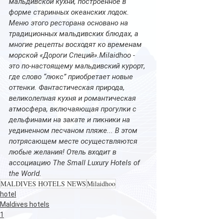
мальдивской кухни, построенное в 
форме старинных океанских лодок. 
Меню этого ресторана основано на 
традиционных мальдивских блюдах, а 
многие рецепты восходят ко временам 
морской «Дороги Специй».Milaidhoo - 
это по-настоящему мальдивский курорт, 
где слово “люкс” приобретает новые 
оттенки. Фантастическая природа, 
великолепная кухня и романтическая 
атмосфера, включаяющая прогулки с 
дельфинами на закате и пикники на 
уединенном песчаном пляже... В этом 
потрясающем месте осуществляются 
любые желания! Отель входит в 
ассоциацию The Small Luxury Hotels of 
the World.
MALDIVES HOTELS NEWS
Milaidhoo
hotel
Maldives hotels
1