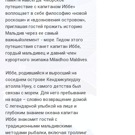
памяти навсегда. «Морское 
путешествие с капитаном Иббе» 
воплощает в себе философию «новой 
роскоши» и «вдохновения островом», 
приглашая гостей прожить историю 
Мальдив через ее самый 
важныйэлемент - море. Гидом этого 
путешествия станет капитан Иббе, 
гордый мальдивец и давний член 
курортного экипажа Milaidhoo Maldives.
Иббе, родившийся и выросший на 
соседнем острове Кендхикулхудху 
атолла Нуну, с самого детства был 
связан с морем. Для него пребывание 
на воде – словно возвращение домой. 
С легендарной улыбкой на лице и 
глубоким знанием океана капитан 
Иббе знакомит гостей с 
традиционными мальдивскими 
методами рыбалки, включая троллинг 