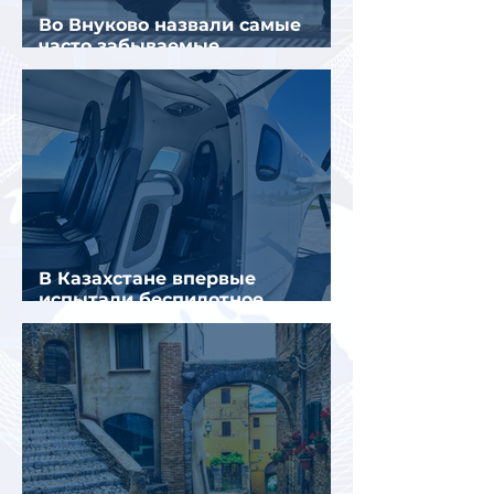
Во Внуково назвали самые
часто забываемые
пассажирами вещи
В Казахстане впервые
испытали беспилотное
аэротакси с пассажирами