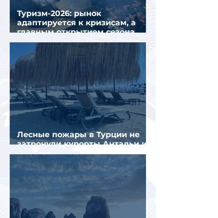
Туризм-2026: рынок
адаптируется к кризисам, а
главным открытием сезона
стал Вьетнам
Лесные пожары в Турции не
затронули курорты Антальи и
Муглы