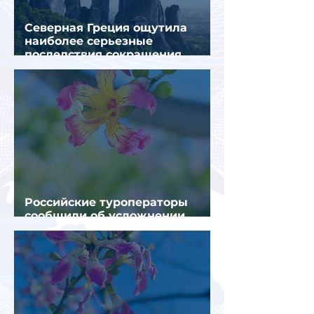
Северная Греция ощутила
наиболее серьезные
последствия сокращения
турпотока из России
Российские туроператоры
сообщили об усложнении
получения виз в Грецию