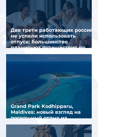
Две трети работающих россиян
не успели использовать
отпуск: большинство
планируют путешествия по
стране
Grand Park Kodhipparu,
Maldives: новый взгляд на
роскошный отдых на
Мальдивах