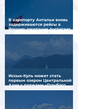
В аэропорту Антальи вновь
задерживаются рейсы в
Россию: ожидание достигает
почти 10 часов
Иссык-Куль может стать
первым озером Центральной
Азии с пляжами «Голубого
флага»