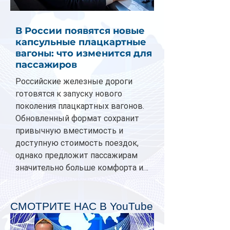
В России появятся новые
капсульные плацкартные
вагоны: что изменится для
пассажиров
Российские железные дороги
готовятся к запуску нового
поколения плацкартных вагонов.
Обновленный формат сохранит
привычную вместимость и
доступную стоимость поездок,
однако предложит пассажирам
значительно больше комфорта и
личного пространства. Серийное
производство новых вагонов
планируется начать в 2027 году.
СМОТРИТЕ НАС В YouTube
Одним из главных нововведений
станут индивидуальные шторки у