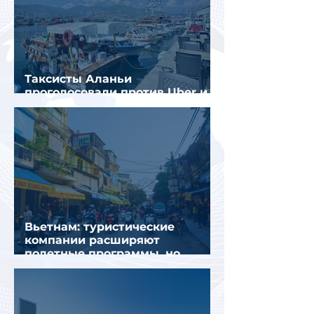
Таксисты Аланьи
проголосовали против Uber и
Yandex Go
Вьетнам: туристические
компании расширяют
полетные программы, но
избегают прежних ошибок