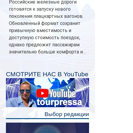
Российские железные дороги
готовятся к запуску нового
поколения плацкартных вагонов.
Обновленный формат сохранит
привычную вместимость и
доступную стоимость поездок,
однако предложит пассажирам
значительно больше комфорта и
личного пространства. Серийное
производство новых вагонов
планируется начать в 2027 году.
СМОТРИТЕ НАС В YouTube
Одним из главных нововведений
станут индивидуальные шторки у
каждого спального места. Они
позволят пассажирам закрыть свою
полку во время сна или отдыха,
Выбор редакции
создав ощуще