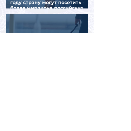
году страну могут посетить
более миллиона российских
туристов
Во Внуково назвали самые
часто забываемые
пассажирами вещи