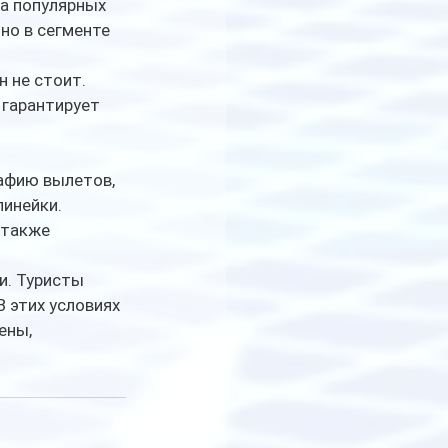
а популярных 
но в сегменте 
 не стоит. 
 гарантирует 
афию вылетов, 
инейки. 
 также 
и. Туристы 
 этих условиях 
ены, 