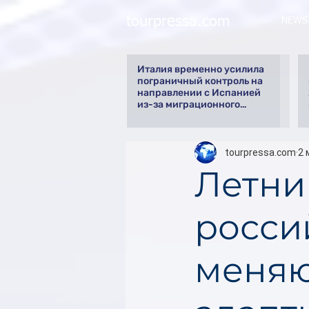
tourpressa.com
NEWS
Италия временно усилила
пограничный контроль на
направлении с Испанией
из-за миграционного
кризиса
tourpressa.com
2 
Летни
росси
меняю