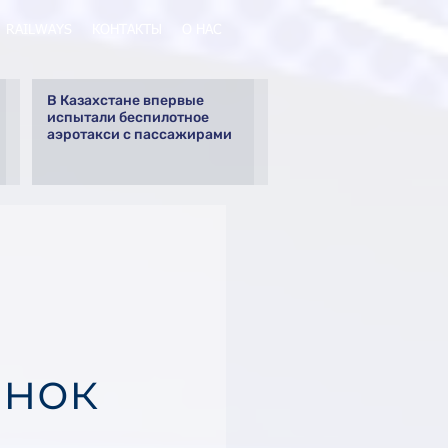
RAILWAYS
КОНТАКТЫ
О НАС
В Казахстане впервые
испытали беспилотное
аэротакси с пассажирами
ынок