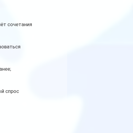
чёт сочетания 
воваться 
анее;
й спрос 