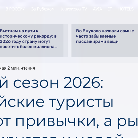
В РОССИИ
За Рубежом
tourpressa TV
AVIA
IT
HOTELS
Вьетнам на пути к
Во Внуково назвали самые
историческому рекорду: в
часто забываемые
2026 году страну могут
пассажирами вещи
посетить более миллиона
российских туристов
мая
2 мин. чтения
й сезон 2026:
йские туристы
т привычки, а р