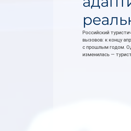
адапт
реаль
Российский туристи
вызовов: к концу ап
с прошлым годом. Од
изменилась — турист