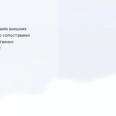
виях внешних 
о сопоставимо 
твенно 
.