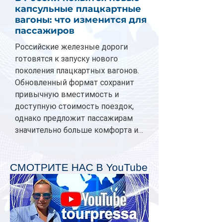
капсульные плацкартные
вагоны: что изменится для
пассажиров
Российские железные дороги
готовятся к запуску нового
поколения плацкартных вагонов.
Обновленный формат сохранит
привычную вместимость и
доступную стоимость поездок,
однако предложит пассажирам
значительно больше комфорта и
личного пространства. Серийное
производство новых вагонов
планируется начать в 2027 году.
СМОТРИТЕ НАС В YouTube
Одним из главных нововведений
станут индивидуальные шторки у
каждого спального места. Они
позволят пассажирам закрыть свою