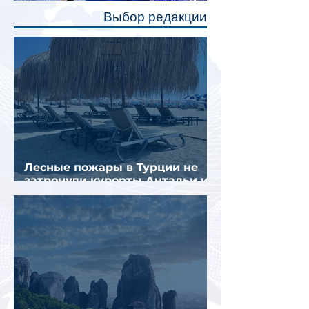
полку во время сна или отдыха,
Выбор редакции
создав ощуще
Лесные пожары в Турции не
затронули курорты Антальи и
Муглы