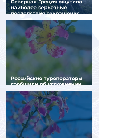
Северная Греция ощутила
наиболее серьезные
последствия сокращения
турпотока из России
Российские туроператоры
сообщили об усложнении
получения виз в Грецию